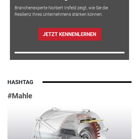
Branchenexperte Norbert Irsfeld zeigt, wie Sie die
Resilienz Ihres Unternehmens stärken können.
JETZT KENNENLERNEN
HASHTAG
#Mahle