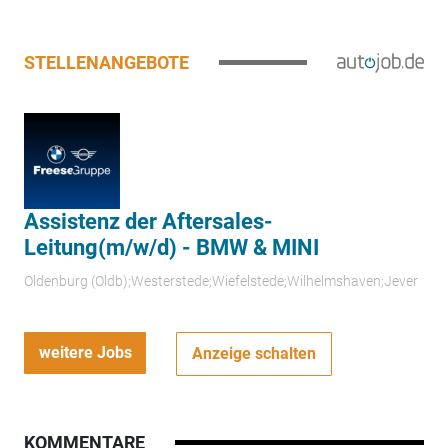
STELLENANGEBOTE
Assistenz der Aftersales-
Leitung(m/w/d) - BMW & MINI
Oldenburg (Oldb);Westerstede;Wiefelstede;Wilhelmshaven;Jever
weitere Jobs
Anzeige schalten
KOMMENTARE