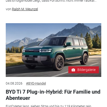
Das Erfolgsmodell zeigt, dass Fortschritt nicht immer radikal...
von
Ralph M. Meunzel
Bildergalerie
04.08.2026
#BYD-Handel
BYD Ti 7 Plug-in-Hybrid: Für Familie und
Abenteuer
Fünf Meter lang, sieben Sitze und bis zu 119 Kilometer rein