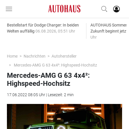
Bestellstart für Dodge Charger: In beiden
AUTOHAUS SommerAk
Welten auffällig
06.08.2026, 05:51 Uhr
Zukunft beginnt jetzt
Uhr
Home
Nachrichten
Autohersteller
Mercedes-AMG G 63 4x4²: Highspeed-Hochsitz
Mercedes-AMG G 63 4x4²:
Highspeed-Hochsitz
17.06.2022 08:05 Uhr | Lesezeit: 2 min