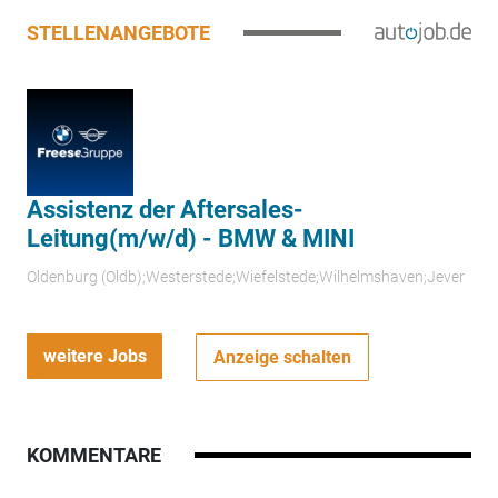
STELLENANGEBOTE
Assistenz der Aftersales-
Leitung(m/w/d) - BMW & MINI
Oldenburg (Oldb);Westerstede;Wiefelstede;Wilhelmshaven;Jever
weitere Jobs
Anzeige schalten
KOMMENTARE