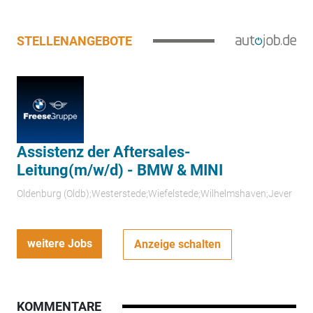
STELLENANGEBOTE
Assistenz der Aftersales-
Leitung(m/w/d) - BMW & MINI
Oldenburg (Oldb);Westerstede;Wiefelstede;Wilhelmshaven;Jever
weitere Jobs
Anzeige schalten
KOMMENTARE