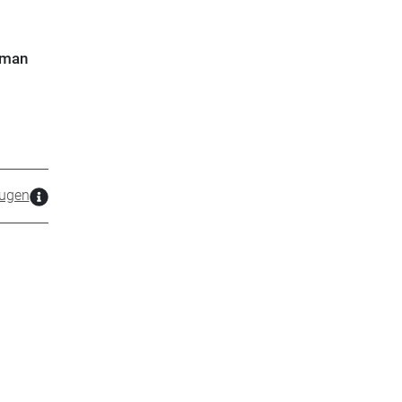
 man
ugen