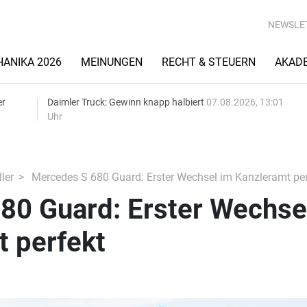
NEWSLE
ANIKA 2026
MEINUNGEN
RECHT & STEUERN
AKAD
er
Daimler Truck: Gewinn knapp halbiert
07.08.2026, 13:01
Uhr
ler
Mercedes S 680 Guard: Erster Wechsel im Kanzleramt per
80 Guard: Erster Wechse
t perfekt