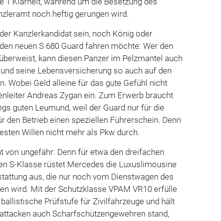
ße 1 Klarheit, während um die Besetzung des
nzleramt noch heftig gerungen wird.
er Kanzlerkandidat sein, noch König oder
den neuen S 680 Guard fahren möchte: Wer den
berweist, kann diesen Panzer im Pelzmantel auch
n und seine Lebensversicherung so auch auf den
. Wobei Geld alleine für das gute Gefühl nicht
enleiter Andreas Zygan ein. Zum Erwerb braucht
s guten Leumund, weil der Guard nur für die
ür den Betrieb einen speziellen Führerschein. Denn
esten Willen nicht mehr als Pkw durch.
 von ungefähr: Denn für etwa den dreifachen
len S-Klasse rüstet Mercedes die Luxuslimousine
sstattung aus, die nur noch vom Dienstwagen des
fen wird. Mit der Schutzklasse VPAM VR10 erfülle
ballistische Prüfstufe für Zivilfahrzeuge und hält
fattacken auch Scharfschützengewehren stand,