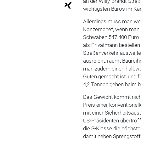
an der Willy-Brandt-Stra
wichtigsten Büros im Ka
Allerdings muss man wed
Konzernchef, wenn man 
Schwaben 547.400 Euro ü
als Privatmann bestelle
Straßenverkehr ausweiten
ausreicht, räumt Baureih
man zudem einen halbweg
Guten gemacht ist, und f
4,2 Tonnen gehen beim b
Das Gewicht kommt nicht
Preis einer konventionel
mit einer Sicherheitsau
US-Präsidenten übertrof
die S-Klasse die höchste 
damit neben Sprengstof