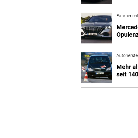
Fahrberich
Mercede
Opulenz
Autoherstel
Mehr al
seit 14