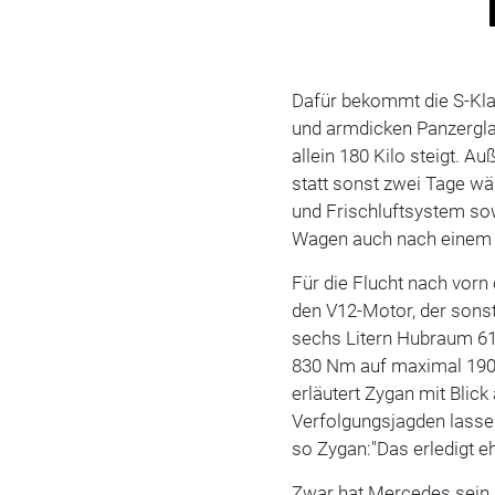
Dafür bekommt die S-Kla
und armdicken Panzergla
allein 180 Kilo steigt. A
statt sonst zwei Tage w
und Frischluftsystem so
Wagen auch nach einem 
Für die Flucht nach vor
den V12-Motor, der son
sechs Litern Hubraum 612
830 Nm auf maximal 190 
erläutert Zygan mit Blic
Verfolgungsjagden lassen
so Zygan:"Das erledigt eh
Zwar hat Mercedes sein