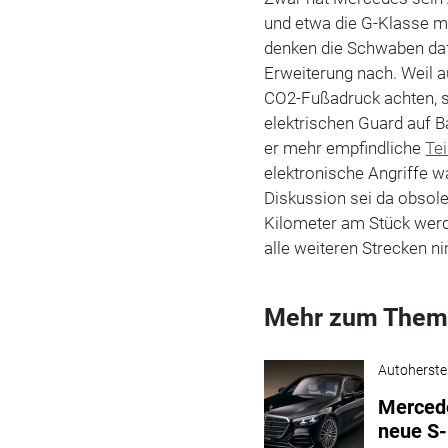
und etwa die G-Klasse 
denken die Schwaben daf
Erweiterung nach. Weil 
CO2-Fußadruck achten, s
elektrischen Guard auf B
er mehr empfindliche
Tei
elektronische Angriffe 
Diskussion sei da obsolet
Kilometer am Stück werd
alle weiteren Strecken 
Mehr zum Them
Autoherstel
Mercede
neue S-