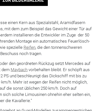
ZUR BILDERGALERIE
sse einen Kern aus Spezialstahl, Aramidfasern
s, mit dem zum Beispiel das Gewicht einer Tür auf
ußerdem installieren die Entwickler im Zuge der 50
ährenden Montage ein automatisches Feuerlösch-
wie spezielle
Reifen
, die den tonnenschweren
Beschuss noch tragen.
n oder den geordneten Rückzug setzt Mercedes auf
st dem
Maybach
vorbehalten bleibt. Er schöpft aus
 PS und beschleunigt das Dickschiff mit bis zu
km/h. Mehr ist wegen der Reifen nicht möglich,
k auf die sonst üblichen 250 km/h. Doch auf
 sich solche Limousinen ohnehin eher selten ein,
er die Kavallerie."
 Angebot an Guard-Modellen zusammengestrichen