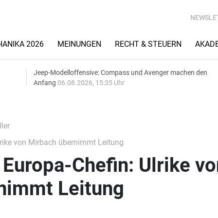
NEWSLE
ANIKA 2026
MEINUNGEN
RECHT & STEUERN
AKAD
Jeep-Modelloffensive: Compass und Avenger machen den
Anfang
06.08.2026, 15:35 Uhr
ler
lrike von Mirbach übernimmt Leitung
 Europa-Chefin: Ulrike vo
nimmt Leitung