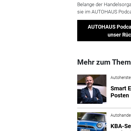
Belange der Handelsorgan
sie im AUTOHAUS Podcas
AUTOHAUS Podcast 
unser Rüc
Mehr zum Them
Autoherstel
Smart E
Posten
Autohande
KBA-Seg