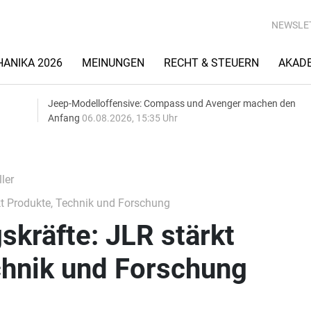
NEWSLE
ANIKA 2026
MEINUNGEN
RECHT & STEUERN
AKAD
Jeep-Modelloffensive: Compass und Avenger machen den
Anfang
06.08.2026, 15:35 Uhr
ler
t Produkte, Technik und Forschung
kräfte: JLR stärkt
chnik und Forschung