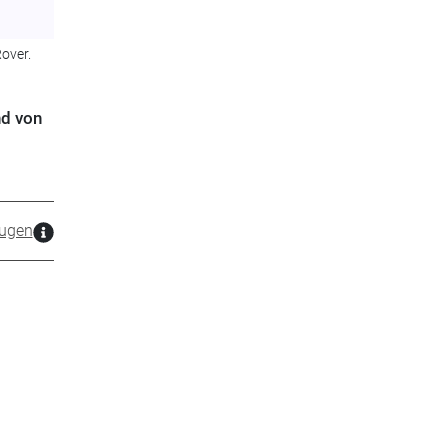
over.
nd von
ugen