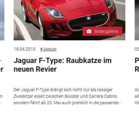
Bildergalerie
19.04.2013
#Jaguar
05
-
Jaguar F-Type: Raubkatze im
P
r
neuen Revier
R
Der Jaguar F-Type drängt sich nicht nur als rassiger
Ac
nn
Zweisitzer exakt zwischen Boxster und Carrera Cabrio,
al
..
sondern fährt ab 25. Mai auch preislich in die passende...
mi