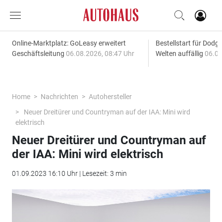
Online-Marktplatz: GoLeasy erweitert
Bestellstart für Dodg
Geschäftsleitung
06.08.2026, 08:47 Uhr
Welten auffällig
06.08
Home
Nachrichten
Autohersteller
Neuer Dreitürer und Countryman auf der IAA: Mini wird
elektrisch
Neuer Dreitürer und Countryman auf
der IAA: Mini wird elektrisch
01.09.2023 16:10 Uhr | Lesezeit: 3 min