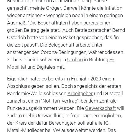
Beschäftigten schon acht Monate lang "Pause
gemacht", meinte Gröger. Derweil könnte die
Inflation
wieder anziehen - wenngleich noch in einem geringen
Ausmaß. "Die Beschäftigten haben bereits einen
großen Beitrag geleistet." Auch Betriebsratschef Bernd
Osterloh hatte von einem Paket gesprochen, das "in
die Zeit passt". Die Belegschaft arbeite unter
anstrengenden Corona-Bedingungen, währenddessen
ziehe sie beim schwierigen
Umbau
in Richtung
E-
Mobilität
und Digitales mit.
Eigentlich hätte es bereits im Frühjahr 2020 einen
Abschluss geben sollen. Doch angesichts der ersten
Pandemie-Welle schlossen
Arbeitgeber
und IG Metall
zunächst einen "Not-Tarifvertrag", bei dem zentrale
Punkte ausgeklammert wurden. Die
Gewerkschaft
will
zudem mehr Umwandlung in freie Tage ermöglichen,
der Kreis der dafür Berechtigten soll auf alle IG-
Metall-Mitglieder bei VW ausgeweitet werden. Das