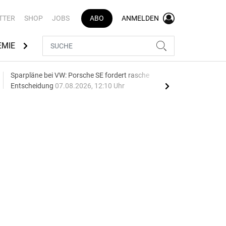
TTER
SHOP
JOBS
ABO
ANMELDEN
EMIE
AUTOMARKEN
MEDIATHEK
BRANCHENVERZEI
Sparpläne bei VW: Porsche SE fordert rasche
75 J
Entscheidung
07.08.2026, 12:10 Uhr
Auf