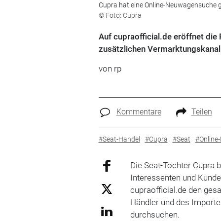
Cupra hat eine Online-Neuwagensuche g
© Foto: Cupra
Auf cupraofficial.de eröffnet d
zusätzlichen Vermarktungskanal 
von rp
Kommentare
Teilen
#Seat-Handel
#Cupra
#Seat
#Online
Die Seat-Tochter Cupra b
Interessenten und Kunde
cupraofficial.de den ge
Händler und des Import
durchsuchen.