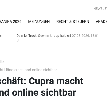
NEWSLE
ANIKA 2026
MEINUNGEN
RECHT & STEUERN
AKAD
er
Daimler Truck: Gewinn knapp halbiert
07.08.2026, 13:01
Uhr
ler
 Händlerbestand online sichtbar
häft: Cupra macht
d online sichtbar