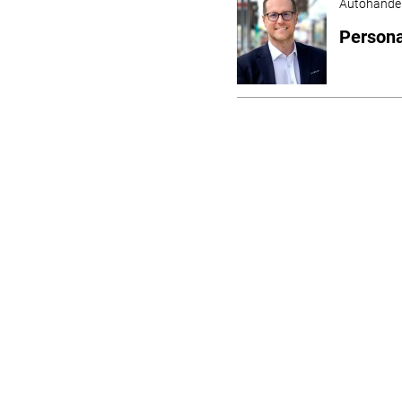
Autohande
Persona