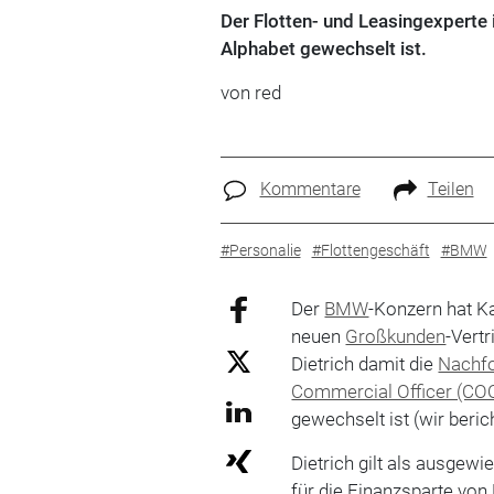
Der Flotten- und Leasingexperte 
Alphabet gewechselt ist.
von red
Kommentare
Teilen
#Personalie
#Flottengeschäft
#BMW
Der
BMW
-Konzern hat K
neuen
Großkunden
-Vertr
Dietrich damit die
Nachf
Commercial Officer (CO
gewechselt ist (wir beric
Dietrich gilt als ausgewi
für die Finanzsparte von