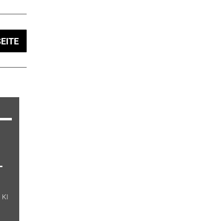
EITE
-
 KI