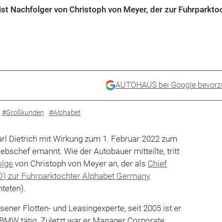
ist Nachfolger von Christoph von Meyer, der zur Fuhrparkto
AUTOHAUS bei Google bevorz
#Großkunden
#Alphabet
arl Dietrich mit Wirkung zum 1. Februar 2022 zum
iebschef ernannt. Wie der Autobauer mitteilte, tritt
olge
von Christoph von Meyer an, der als
Chief
O) zur Fuhrparktochter Alphabet Germany
hteten).
esener Flotten- und Leasingexperte, seit 2005 ist er
 BMW tätig. Zuletzt war er Manager Corporate