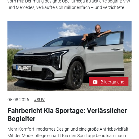
vorn mit: Der mutig designte Opel Omega attackierte sogar BMW
und Mercedes, verkaufte sich millionenfach – und verzichtete...
Bildergalerie
05.08.2026
#SUV
Fahrbericht Kia Sportage: Verlässlicher
Begleiter
Mehr Komfort, modernes Design und eine große Antriebsvielfalt:
Mit der Modellpflege schärft Kia den Sportage behutsam nach.