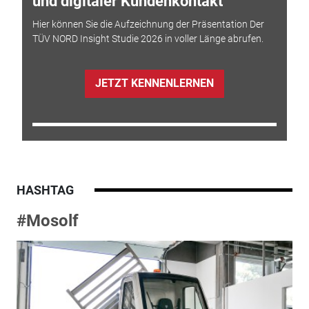
und digitaler Kundenkontakt
Hier können Sie die Aufzeichnung der Präsentation Der
TÜV NORD Insight Studie 2026 in voller Länge abrufen.
JETZT KENNENLERNEN
HASHTAG
#Mosolf