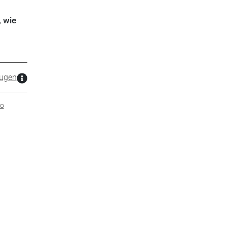
 wie
ugen
to