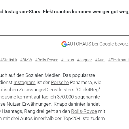
ind Instagram-Stars. Elektroautos kommen weniger gut weg,
AUTOHAUS bei Google bevorz
#Statistik
#BMW
#Rolls-Royce
#Luxus
#Jaguar
#Audi
#Elektroau
auch auf den Sozialen Medien. Das populärste
dienst
Instagram
ist der
Porsche
Panamera, wie
itischen Zulassungs-Dienstleisters "Click4Reg"
imousine kommt auf täglich 370.000 sogenannte
se Nutzer-Erwähnungen. Knapp dahinter landet
0 Hashtags, Rang drei geht an den
Rolls-Royce
mit
en mit drei Autos innerhalb der Top-20-Liste zudem