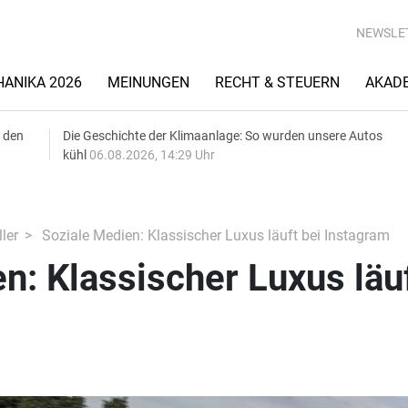
NEWSLE
ANIKA 2026
MEINUNGEN
RECHT & STEUERN
AKAD
 den
Die Geschichte der Klimaanlage: So wurden unsere Autos
kühl
06.08.2026, 14:29 Uhr
ler
Soziale Medien: Klassischer Luxus läuft bei Instagram
n: Klassischer Luxus läu
m