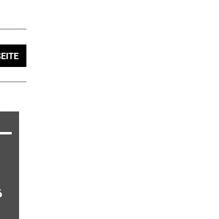
EITE
6