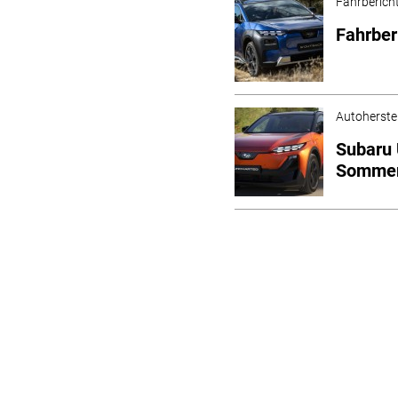
Fahrberich
Fahrber
Autoherstel
Subaru 
Somme