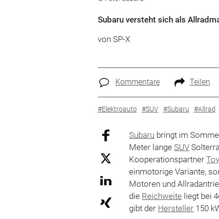
Subaru versteht sich als Allradm
von SP-X
Kommentare
Teilen
#Elektroauto
#SUV
#Subaru
#Allrad
Subaru
bringt im Sommer
Meter lange
SUV
Solterra
Kooperationspartner
Toy
einmotorige Variante, so
Motoren und Allradantrie
die
Reichweite
liegt bei
gibt der
Hersteller
150 kW