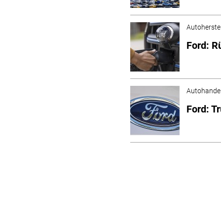
Autoherstel
Ford: R
Autohande
Ford: T