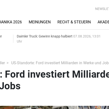
NEWSLE
ANIKA 2026
MEINUNGEN
RECHT & STEUERN
AKAD
er
Daimler Truck: Gewinn knapp halbiert
07.08.2026, 13:01
Uhr
ler
US-Standorte: Ford investiert Milliarden in Werke und Job
 Ford investiert Milliard
 Jobs