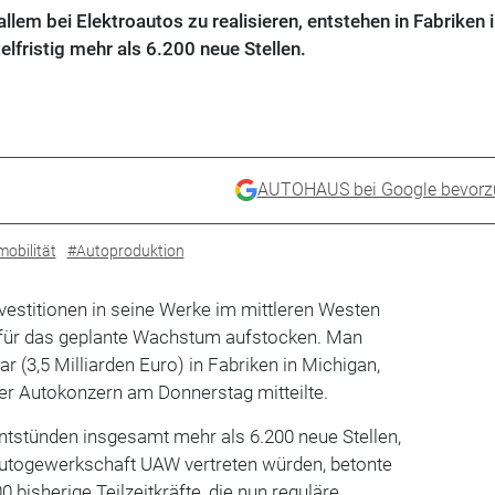
em bei Elektroautos zu realisieren, entstehen in Fabriken i
lfristig mehr als 6.200 neue Stellen.
AUTOHAUS bei Google bevorz
mobilität
#Autoproduktion
nvestitionen in seine Werke im mittleren Westen
 für das geplante Wachstum aufstocken. Man
ar (3,5 Milliarden Euro) in Fabriken in Michigan,
er Autokonzern am Donnerstag mitteilte.
entstünden insgesamt mehr als 6.200 neue Stellen,
Autogewerkschaft UAW vertreten würden, betonte
0 bisherige Teilzeitkräfte, die nun reguläre