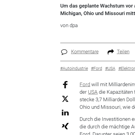
Um das geplante Wachstum vor all
Michigan, Ohio und Missouri mitte
von dpa
Kommentare
Teilen
#Autoindustrie
#Ford
#USA
#Elektro
Ford
will mit Milliardeni
der
USA
die Kapazitäten
stecke 3,7 Milliarden Doll
Ohio und Missouri, wie d
Durch die Investitionen 
die durch die mächtige 
Ford. Darunter seien 3.00