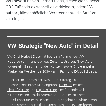
Verantwortung von Herbert Diess, diesen gigantischen
CO2-Fußabdruck schnell zu verkleinern, indem VW
aufhört, klimaschädliche Verbrenner auf die Straßen
zu bringen."
VW-Strategie "New Auto" im Detail
VW-Chef Herbert Diess hat heute im Rahmen der VW-
Hauptversammlung die neue Zukunftsstrategie "New Auto"
vorgestellt. Sie richtet für den Konzern sowie für die einzelnen
Marken die Weichen bis 2030 klar in Richtung E-Mobilität aus.
Audi soll im Rahmen der "New Auto"-Strategie als
Aushängeschild der Markengruppe
Premium
bei der
Elektrifizierung
und
Digitalisierung
eine führende Rolle
zukommen. Im Projekt Artemis soll Audi sich zu einem
Premiumhersteller mit einem E-Auto-Angebot entwickeln. Von
Artemis werden auch die Luxusmarken
Bentley
,
Lamborghini