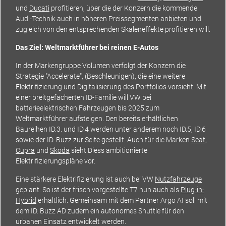
und
Ducati
profitieren, über die der Konzern die kommende
Audi-Technik auch in höheren Preissegmenten anbieten und
zugleich von den entsprechenden Skaleneffekte profitieren will.
Das Ziel: Weltmarktführer bei reinen E-Autos
In der Markengruppe Volumen verfolgt der Konzern die
Strategie "Accelerate", (Beschleunigen), die eine weitere
Elektrifizierung und Digitalisierung des Portfolios vorsieht. Mit
einer breitgefächerten ID-Familie will VW bei
batterieelektrischen Fahrzeugen bis 2025 zum
Weltmarktführer aufsteigen. Den bereits erhältlichen
Baureihen ID.3. und ID.4 werden unter anderem noch ID.5, ID.6
sowie der ID. Buzz zur Seite gestellt. Auch für die Marken
Seat
,
Cupra
und
Skoda
sieht Diess ambitionierte
Elektrifizierungspläne vor.
Eine stärkere Elektrifizierung ist auch bei VW
Nutzfahrzeuge
geplant. So ist der frisch vorgestellte T7 nun auch als
Plug-in-
Hybrid
erhältlich. Gemeinsam mit dem Partner Argo AI soll mit
dem ID. Buzz AD zudem ein autonomes Shuttle für den
urbanen Einsatz entwickelt werden.