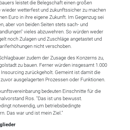
auers leistet die Belegschaft einen großen
ge wieder wetterfest und zukunftssicher zu machen
ionen Euro in ihre eigene Zukunft. Im Gegenzug sei
en, aber von beiden Seiten stets sach- und
handlungen" vieles abzuwehren. So würden weder
gelt noch Zulagen und Zuschläge angetastet und
ariferhöhungen nicht verschoben.
Schlagbauer zudem der Zusage des Konzerns zu,
ngolstadt zu bauen. Ferner würden insgesamt 1.000
Insourcing zurückgeholt. Gemeint ist damit die
 zuvor ausgelagerten Prozessen oder Funktionen.
kunftsvereinbarung bedeuten Einschnitte für die
nalvorstand Ros. "Das ist uns bewusst.
bedingt notwendig, um betriebsbedingte
n. Das war und ist mein Ziel."
glieder