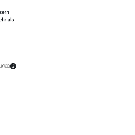
zern
ehr als
ugen