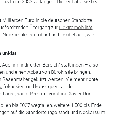
 bis Ende 2033 verlängert. Bisher hatte sie bis
ht Milliarden Euro in die deutschen Standorte
rausfordernden Übergang zur
Elektromobilität
nd Neckarsulm so robust und flexibel auf", wie
 unklar
t Audi im "indirekten Bereich" stattfinden – also
fen und einen Abbau von Bürokratie bringen.
m Rasenmäher gekürzt werden. Vielmehr richte
g fokussiert und konsequent an den
ft aus", sagte Personalvorstand Xavier Ros.
sollen bis 2027 wegfallen, weitere 1.500 bis Ende
ngen auf die Standorte Ingolstadt und Neckarsulm