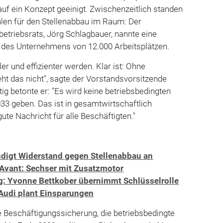
auf ein Konzept geeinigt. Zwischenzeitlich standen
hlen für den Stellenabbau im Raum: Der
etriebsrats, Jörg Schlagbauer, nannte eine
 des Unternehmens von 12.000 Arbeitsplätzen.
ler und effizienter werden. Klar ist: Ohne
t das nicht", sagte der Vorstandsvorsitzende
tig betonte er: "Es wird keine betriebsbedingten
3 geben. Das ist in gesamtwirtschaftlich
ute Nachricht für alle Beschäftigten."
ündigt Widerstand gegen Stellenabbau an
 Avant: Sechser mit Zusatzmotor
: Yvonne Bettkober übernimmt Schlüsselrolle
 Audi plant Einsparungen
e Beschäftigungssicherung, die betriebsbedingte