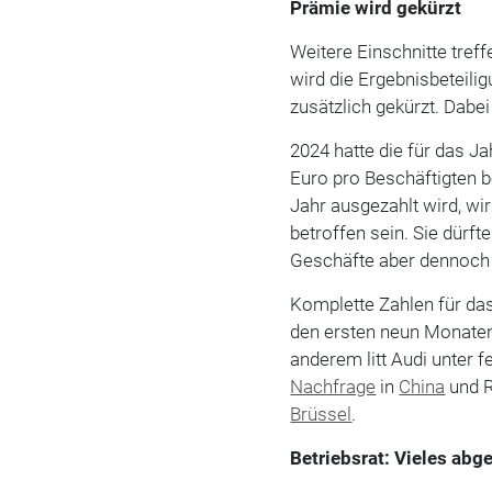
Prämie wird gekürzt
Weitere Einschnitte tref
wird die Ergebnisbeteili
zusätzlich gekürzt. Dab
2024 hatte die für das J
Euro pro Beschäftigten be
Jahr ausgezahlt wird, wir
betroffen sein. Sie dürft
Geschäfte aber dennoch
Komplette Zahlen für das
den ersten neun Monaten
anderem litt Audi unter 
Nachfrage
in
China
und R
Brüssel
.
Betriebsrat: Vieles abg