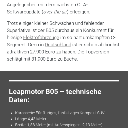
Angelegenheit mit dem nächsten OTA-
Softwareupdate (
over the air
) erledigen.
Trotz einiger kleiner Schwächen und fehlender
Superlative ist der B05 durchaus ein Konkurrent für
hiesige
Elektrofahrzeuge
im so hart umkämpften C-
Segment. Denn in
Deutschland
ist er schon ab höchst
attraktiven 27.900 Euro zu haben. Die Topversion
schlägt mit 31.900 Euro zu Buche.
Leapmotor B05 – technische
Daten:
Karosserie: Fünftüriges, fünfsitziges Kompakt-
SUV
Länge: 4,43 Meter
Breite: 1,88 Meter (mit Außenspiegeln: 2,13 Meter)