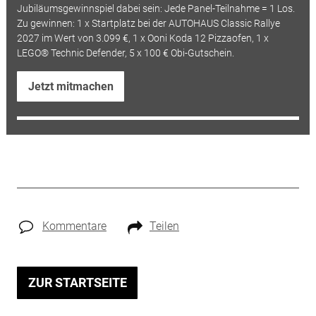
Jubiläumsgewinnspiel dabei sein: Jede Panel-Teilnahme = 1 Los.
Zu gewinnen: 1 x Startplatz bei der AUTOHAUS Classic Rallye
2027 im Wert von 3.099 €, 1 x Ooni Koda 12 Pizzaofen, 1 x
LEGO® Technic Defender, 5 x 100 € Obi-Gutschein.
Jetzt mitmachen
Kommentare
Teilen
ZUR STARTSEITE