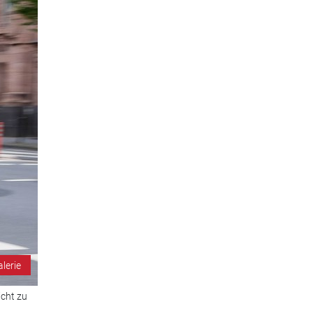
alerie
icht zu