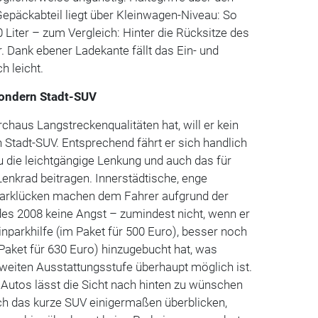
 Gepäckabteil liegt über Kleinwagen-Niveau: So
 Liter – zum Vergleich: Hinter die Rücksitze des
. Dank ebener Ladekante fällt das Ein- und
h leicht.
sondern Stadt-SUV
haus Langstreckenqualitäten hat, will er kein
 Stadt-SUV. Entsprechend fährt er sich handlich
 die leichtgängige Lenkung und auch das für
Lenkrad beitragen. Innerstädtische, enge
Parklücken machen dem Fahrer aufgrund der
s 2008 keine Angst – zumindest nicht, wenn er
inparkhilfe (im Paket für 500 Euro), besser noch
Paket für 630 Euro) hinzugebucht hat, was
 zweiten Ausstattungsstufe überhaupt möglich ist.
Autos lässt die Sicht nach hinten zu wünschen
ich das kurze SUV einigermaßen überblicken,