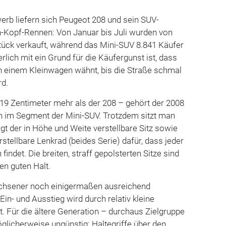
rb liefern sich Peugeot 208 und sein SUV-
n-Kopf-Rennen: Von Januar bis Juli wurden von
ück verkauft, während das Mini-SUV 8.841 Käufer
lich mit ein Grund für die Käufergunst ist, dass
in einem Kleinwagen wähnt, bis die Straße schmal
rd.
19 Zentimeter mehr als der 208 – gehört der 2008
n im Segment der Mini-SUV. Trotzdem sitzt man
orgt der in Höhe und Weite verstellbare Sitz sowie
stellbare Lenkrad (beides Serie) dafür, dass jeder
indet. Die breiten, straff gepolsterten Sitze sind
n guten Halt.
achsener noch einigermaßen ausreichend
r Ein- und Ausstieg wird durch relativ kleine
. Für die ältere Generation – durchaus Zielgruppe
glicherweise ungünstig: Haltegriffe über den