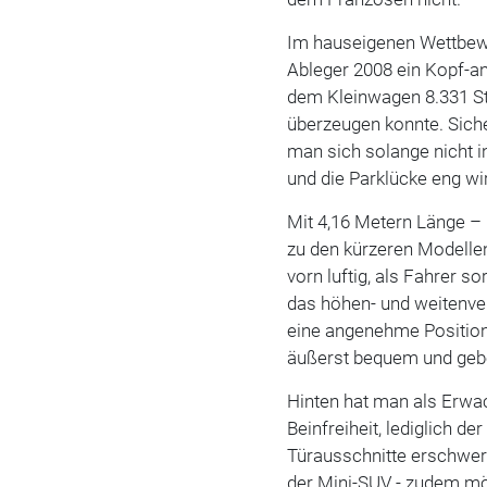
Im hauseigenen Wettbewe
Ableger 2008 ein Kopf-a
dem Kleinwagen 8.331 St
überzeugen konnte. Sicher
man sich solange nicht 
und die Parklücke eng wi
Mit 4,16 Metern Länge – 
zu den kürzeren Modelle
vorn luftig, als Fahrer s
das höhen- und weitenver
eine angenehme Position f
äußerst bequem und gebe
Hinten hat man als Erw
Beinfreiheit, lediglich de
Türausschnitte erschwert
der Mini-SUV - zudem mö