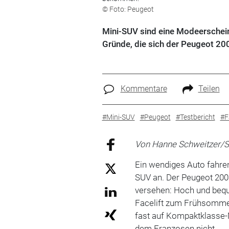
© Foto: Peugeot
Mini-SUV sind eine Modeerscheinu
Gründe, die sich der Peugeot 200
Kommentare
Teilen
#Mini-SUV
#Peugeot
#Testbericht
#F
Von Hanne Schweitzer/
Ein wendiges Auto fahren
SUV an. Der Peugeot 2008
versehen: Hoch und bequ
Facelift zum Frühsommer
fast auf Kompaktklasse
dem Franzosen nicht.