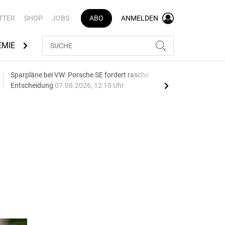
TTER
SHOP
JOBS
ABO
ANMELDEN
EMIE
AUTOMARKEN
MEDIATHEK
BRANCHENVERZEI
Sparpläne bei VW: Porsche SE fordert rasche
75 J
Entscheidung
07.08.2026, 12:10 Uhr
Auf