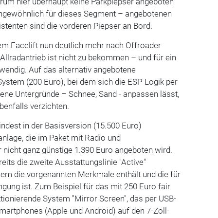
arum hier überhaupt keine Parkpiepser angeboten
ungewöhnlich für dieses Segment – angebotenen
tenten sind die vorderen Piepser an Bord.
m Facelift nun deutlich mehr nach Offroader
: Allradantrieb ist nicht zu bekommen – und für ein
wendig. Auf das alternativ angebotene
System (200 Euro), bei dem sich die ESP-Logik per
ene Untergründe – Schnee, Sand - anpassen lässt,
enfalls verzichten.
indest in der Basisversion (15.500 Euro)
anlage, die im Paket mit Radio und
r nicht ganz günstige 1.390 Euro angeboten wird.
eits die zweite Ausstattungslinie "Active"
derem die vorgenannten Merkmale enthält und die für
ngung ist. Zum Beispiel für das mit 250 Euro fair
ktionierende System "Mirror Screen", das per USB-
martphones (Apple und Android) auf den 7-Zoll-