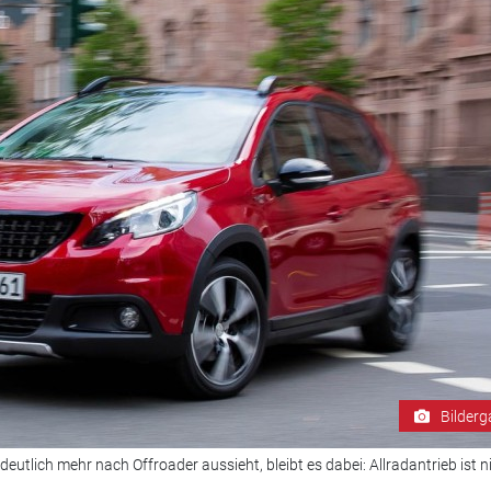
Bilderg
utlich mehr nach Offroader aussieht, bleibt es dabei: Allradantrieb ist n