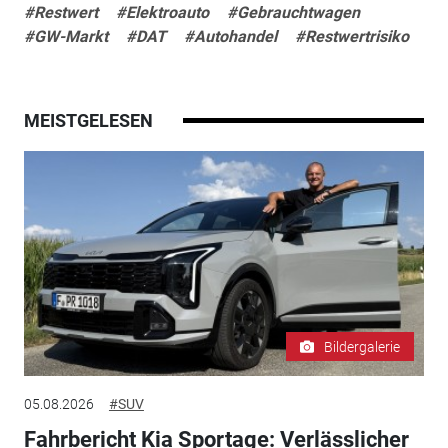
#Restwert
#Elektroauto
#Gebrauchtwagen
#GW-Markt
#DAT
#Autohandel
#Restwertrisiko
MEISTGELESEN
Bildergalerie
05.08.2026
#SUV
Fahrbericht Kia Sportage: Verlässlicher