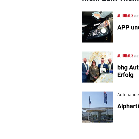
APP und
bhg Au
Erfolg
Autohande
Alphart