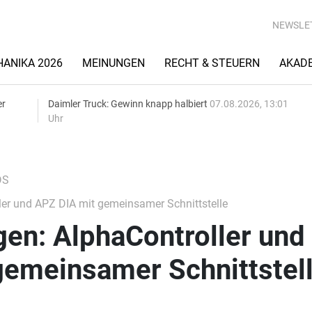
NEWSLE
ANIKA 2026
MEINUNGEN
RECHT & STEUERN
AKAD
er
Daimler Truck: Gewinn knapp halbiert
07.08.2026, 13:01
Uhr
DS
er und APZ DIA mit gemeinsamer Schnittstelle
en: AlphaController und
gemeinsamer Schnittstel