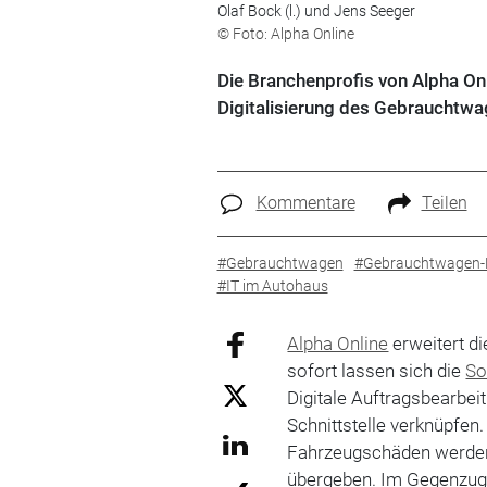
Olaf Bock (l.) und Jens Seeger
© Foto: Alpha Online
Die Branchenprofis von Alpha On
Digitalisierung des Gebrauchtw
Kommentare
Teilen
#Gebrauchtwagen
#Gebrauchtwagen
#IT im Autohaus
Alpha Online
erweitert di
sofort lassen sich die
So
Digitale Auftragsbearbei
Schnittstelle verknüpfe
Fahrzeugschäden werden
übergeben. Im Gegenzug g