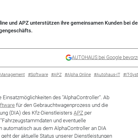
line und APZ unterstützen ihre gemeinsamen Kunden bei de
agengeschäfts.
AUTOHAUS bei Google bevorz
-Management
#Software
#APZ
#Alpha Online
#Autohaus-IT
#IT-Sys
e Einsatzmöglichkeiten des "AlphaController". Ab
ftware
für den Gebrauchtwagenprozess und die
tung (DIA) des Kfz-Dienstleisters
APZ
per
n. "Fahrzeugstammdaten und eventuelle
 automatisch aus dem AlphaController an DIA
eht der aktuelle Status unserer Dienstleistungen