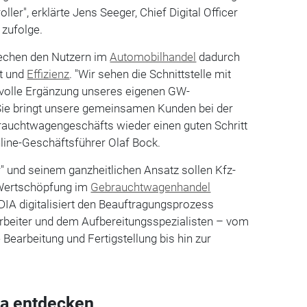
ller", erklärte Jens Seeger, Chief Digital Officer
 zufolge.
echen den Nutzern im
Automobilhandel
dadurch
ät und
Effizienz
. "Wir sehen die Schnittstelle mit
nvolle Ergänzung unseres eigenen GW-
e bringt unsere gemeinsamen Kunden bei der
rauchtwagengeschäfts wieder einen guten Schritt
nline-Geschäftsführer Olaf Bock.
" und seinem ganzheitlichen Ansatz sollen Kfz-
r Wertschöpfung im
Gebrauchtwagenhandel
IA digitalisiert den Beauftragungsprozess
beiter und dem Aufbereitungsspezialisten – vom
 Bearbeitung und Fertigstellung bis hin zur
a entdecken