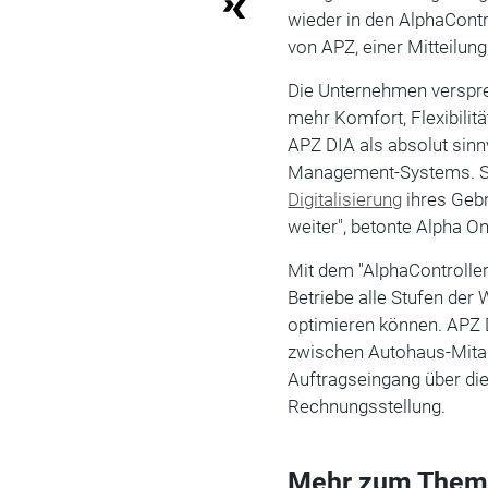
wieder in den AlphaContro
von APZ, einer Mitteilung
Die Unternehmen verspr
mehr Komfort, Flexibilit
APZ DIA als absolut sin
Management-Systems. Si
Digitalisierung
ihres Geb
weiter", betonte Alpha O
Mit dem "AlphaController
Betriebe alle Stufen de
optimieren können. APZ D
zwischen Autohaus-Mitar
Auftragseingang über die
Rechnungsstellung.
Mehr zum Them