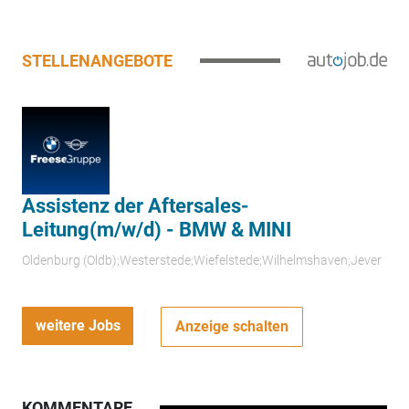
STELLENANGEBOTE
Assistenz der Aftersales-
Leitung(m/w/d) - BMW & MINI
Oldenburg (Oldb);Westerstede;Wiefelstede;Wilhelmshaven;Jever
weitere Jobs
Anzeige schalten
KOMMENTARE