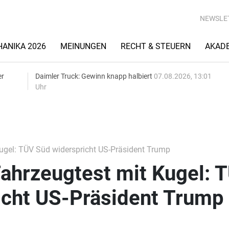
NEWSLE
ANIKA 2026
MEINUNGEN
RECHT & STEUERN
AKAD
er
Daimler Truck: Gewinn knapp halbiert
07.08.2026, 13:01
Uhr
ugel: TÜV Süd widerspricht US-Präsident Trump
ahrzeugtest mit Kugel: 
icht US-Präsident Trump