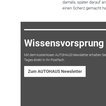
damals, später darauf a
einen Scherz gemacht h
Wissensvorsprung 
Mit dem kostenlosen AUTOHAUS Newsletter erhalten Sie
Tages direkt in Ihr Postfach.
Zum AUTOHAUS Newsletter