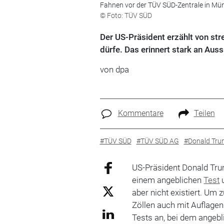
Fahnen vor der TÜV SÜD-Zentrale in Mü
© Foto: TÜV SÜD
Der US-Präsident erzählt von str
dürfe. Das erinnert stark an Aus
von
dpa
Kommentare
Teilen
#TÜV SÜD
#TÜV SÜD AG
#Donald Tru
US-Präsident Donald Tru
einem angeblichen
Test
u
aber nicht existiert. Um 
Zöllen auch mit Auflagen
Tests an, bei dem angeb