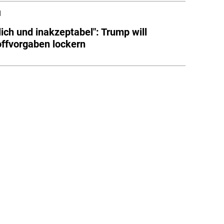
l
lich und inakzeptabel": Trump will
offvorgaben lockern