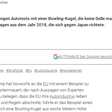
nchen
engen Autotests mit einer Bowling-Kugel, die keine Delle m
sagen aus dem Jahr 2018, die sich gegen Japan richtete.
AUTOHAUS bei Google bevorz
mp
#Strafzölle
#EU
#Autoindustrie
#Handelskrieg
mp hat Vorwürfe an die
EU
mit einem Beispiel zu
ntermauert, der nach Aussagen von Experten
zu belegen, dass die EU ihre
Autoindustrie
neben
 und Regeln abschotte, führte er das Beispiel eines
lich eine Bowling-Kugel aus sechs Metern Höhe