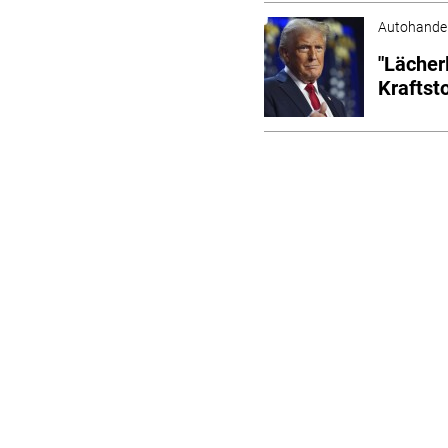
Autohande
"Lächer
Kraftst