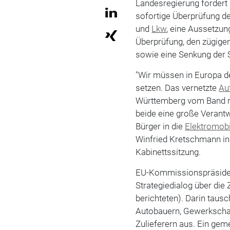
Landesregierung fordert
sofortige Überprüfung de
und
Lkw
, eine Aussetzu
Überprüfung, den zügige
sowie eine Senkung der
"Wir müssen in Europa d
setzen. Das vernetzte
Au
Württemberg vom Band r
beide eine große Verantw
Bürger in die
Elektromobi
Winfried Kretschmann i
Kabinettssitzung.
EU-Kommissionspräsident
Strategiedialog über die
berichteten). Darin taus
Autobauern, Gewerkschaf
Zulieferern aus. Ein gem