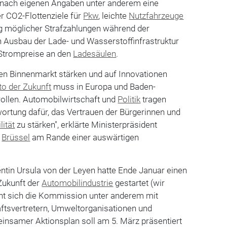
 nach eigenen Angaben unter anderem eine
r CO2-Flottenziele für
Pkw
, leichte
Nutzfahrzeuge
ng möglicher Strafzahlungen während der
n Ausbau der Lade- und Wasserstoffinfrastruktur
 Strompreise an den
Ladesäulen
.
en Binnenmarkt stärken und auf Innovationen
to der Zukunft
muss in Europa und Baden-
ollen. Automobilwirtschaft und
Politik
tragen
ortung dafür, das Vertrauen der Bürgerinnen und
lität
zu stärken", erklärte Ministerpräsident
n
Brüssel
am Rande einer auswärtigen
in Ursula von der Leyen hatte Ende Januar einen
 Zukunft der
Automobilindustrie
gestartet (wir
cht sich die Kommission unter anderem mit
tsvertretern, Umweltorganisationen und
einsamer Aktionsplan soll am 5. März präsentiert