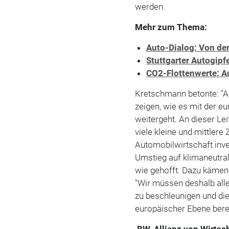
werden.
Mehr zum Thema:
Auto-Dialog: Von de
Stuttgarter Autogipf
CO2-Flottenwerte: A
Kretschmann betonte: "A
zeigen, wie es mit der 
weitergeht. An dieser Le
viele kleine und mittlere 
Automobilwirtschaft inves
Umstieg auf klimaneutra
wie gehofft. Dazu kämen
"Wir müssen deshalb alle
zu beschleunigen und d
europäischer Ebene bereit
BW-Allianz von Wirtsch