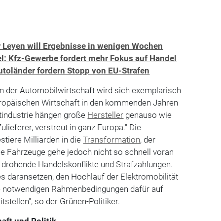
r Leyen will Ergebnisse in wenigen Wochen
el: Kfz-Gewerbe fordert mehr Fokus auf Handel
utoländer fordern Stopp von EU-Strafen
n der Automobilwirtschaft wird sich exemplarisch
europäischen Wirtschaft in den kommenden Jahren
itindustrie hängen große
Hersteller
genauso wie
Zulieferer, verstreut in ganz Europa." Die
tiere Milliarden in die
Transformation
, der
le Fahrzeuge gehe jedoch nicht so schnell voran
 drohende Handelskonflikte und Strafzahlungen.
s daransetzen, den Hochlauf der Elektromobilität
ie notwendigen Rahmenbedingungen dafür auf
stellen", so der Grünen-Politiker.
aft und Politik