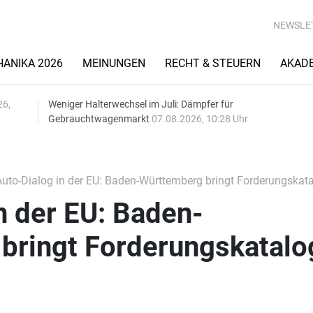
NEWSLE
ANIKA 2026
MEINUNGEN
RECHT & STEUERN
AKAD
26,
Weniger Halterwechsel im Juli: Dämpfer für
Gebrauchtwagenmarkt
07.08.2026, 10:28 Uhr
uto-Dialog in der EU: Baden-Württemberg bringt Forderungskata
n der EU: Baden-
bringt Forderungskatalo