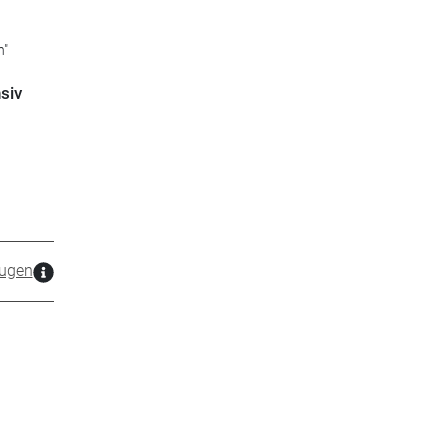
n"
siv
ugen