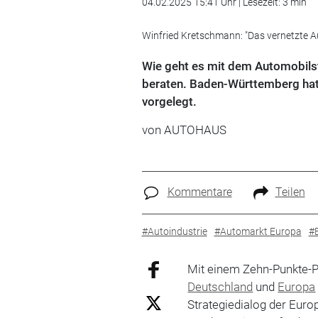
04.02.2025 15:41 Uhr | Lesezeit: 3 min
Winfried Kretschmann: "Das vernetzte 
Wie geht es mit dem Automobilsta
beraten. Baden-Württemberg hat 
vorgelegt.
von
AUTOHAUS
Kommentare
Teilen
#Autoindustrie
#Automarkt Europa
#
Mit einem Zehn-Punkte-P
Deutschland
und
Europa
Strategiedialog der Eur