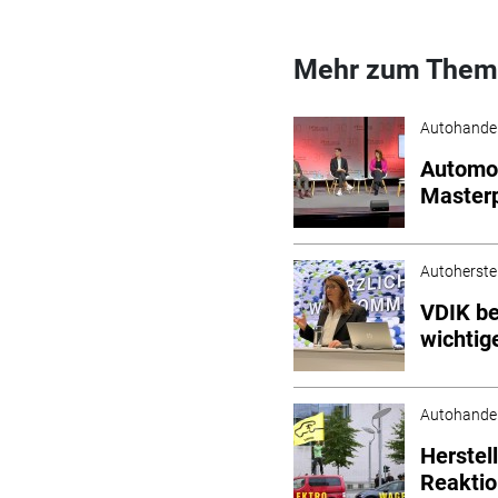
Mehr zum Them
Autohande
Automob
Masterp
Autoherstel
VDIK be
wichtige
Autohande
Herstel
Reaktio