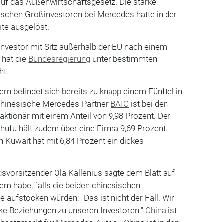
auf das Außenwirtschaftsgesetz. Die starke
ischen Großinvestoren bei Mercedes hatte in der
te ausgelöst.
 Investor mit Sitz außerhalb der EU nach einem
 hat die
Bundesregierung
unter bestimmten
ht.
ern befindet sich bereits zu knapp einem Fünftel in
 chinesische Mercedes-Partner
BAIC
ist bei den
ktionär mit einem Anteil von 9,98 Prozent. Der
Shufu hält zudem über eine Firma 9,69 Prozent.
 Kuwait hat mit 6,84 Prozent ein dickes
vorsitzender Ola Källenius sagte dem Blatt auf
lem habe, falls die beiden chinesischen
e aufstocken würden: "Das ist nicht der Fall. Wir
rke Beziehungen zu unseren Investoren."
China
ist