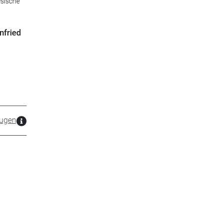
sische
nfried
ugen