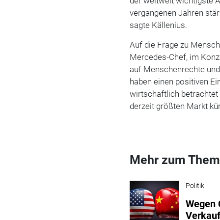
der weltweit wichtigste 
vergangenen Jahren stär
sagte Källenius.
Auf die Frage zu Mensch
Mercedes-Chef, im Konze
auf Menschenrechte und 
haben einen positiven Ei
wirtschaftlich betrachtet
derzeit größten Markt kün
Mehr zum Them
Politik
Wegen C
Verkauf