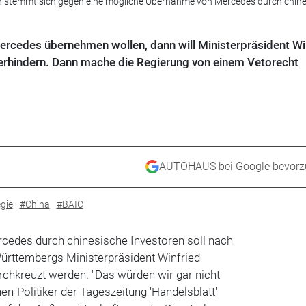
n stemmt sich gegen eine mögliche Übernahme von Mercedes durch chine
Mercedes übernehmen wollen, dann will Ministerpräsident Wi
rhindern. Dann mache die Regierung von einem Vetorecht
AUTOHAUS bei Google bevorz
gie
#China
#BAIC
cedes durch chinesische Investoren soll nach
rttembergs Ministerpräsident Winfried
rchkreuzt werden. "Das würden wir gar nicht
en-Politiker der Tageszeitung 'Handelsblatt'