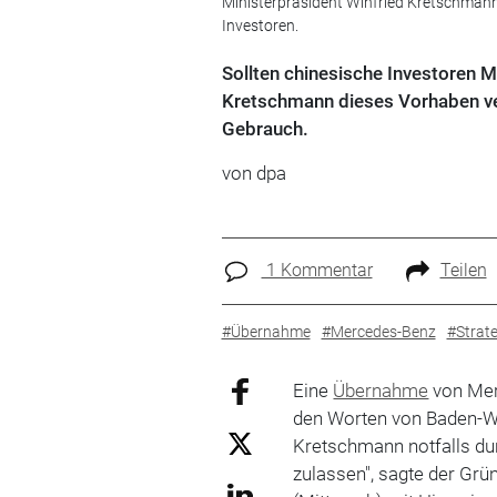
Ministerpräsident Winfried Kretschman
Investoren.
Sollten chinesische Investoren 
Kretschmann dieses Vorhaben ve
Gebrauch.
von dpa
1 Kommentar
Teilen
#Übernahme
#Mercedes-Benz
#Strate
Eine
Übernahme
von Mer
den Worten von Baden-Wü
Kretschmann notfalls du
zulassen", sagte der Grün