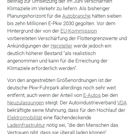
Beitrag zur Umsetzung der im Juni verschärften
Klimaziele im Verkehr zu liefern. Als bisheriger
Planungshorizont für die
Autobranche
hätten sieben
bis zehn Millionen E-Pkw 2030 gegolten. Vor dem
Hintergrund der von der
EU-Kommission
vorbereiteten Verschärfung der Flottengrenzwerte und
Ankündigungen der
Hersteller
werde jedoch ein
deutlich höherer Bestand "als realistisch
angenommen und kann für die Erreichung der
Klimaziele erforderlich werden".
Von den angestrebten Größenordnungen ist der
deutsche Pkw-Fuhrpark allerdings noch sehr weit
entfernt, auch wenn der Anteil von
E-Autos
bei den
Neuzulassungen
steigt. Der Autoindustrieverband
VDA
bekräftigte seine Mahnung, dass für den Hochlauf der
Elektromobilität
eine flächendeckende
Ladeinfrastruktur
nötig sei, "die den Menschen das
Vertrauen gibt, dass sie überall laden können".