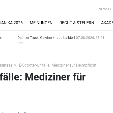
NEWSLE
ANIKA 2026
MEINUNGEN
RECHT & STEUERN
AKAD
er
Daimler Truck: Gewinn knapp halbiert
07.08.2026, 13:01
Uhr
siness
E-Scooter-Unfälle: Mediziner für Helmpflicht
älle: Mediziner für