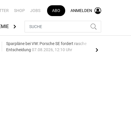
TTER
SHOP
JOBS
ABO
ANMELDEN
EMIE
AUTOMARKEN
MEDIATHEK
BRANCHENVERZEI
Sparpläne bei VW: Porsche SE fordert rasche
75 J
Entscheidung
07.08.2026, 12:10 Uhr
Auf