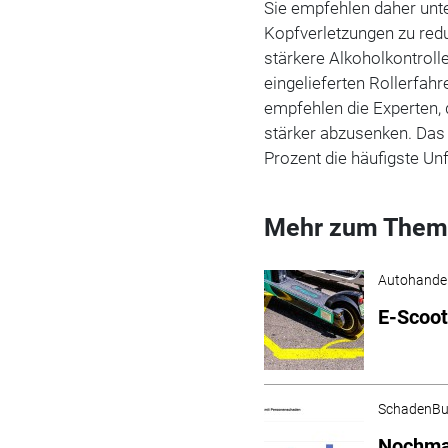
Sie empfehlen daher unt
Kopfverletzungen zu re
stärkere Alkoholkontroll
eingelieferten Rollerfah
empfehlen die Experten,
stärker abzusenken. Das
Prozent die häufigste Un
Mehr zum Them
Autohande
E-Scoot
SchadenBu
Nochmal