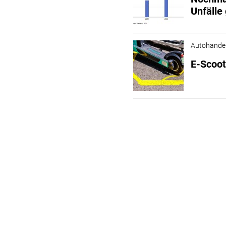
Unfälle
Autohande
E-Scoote