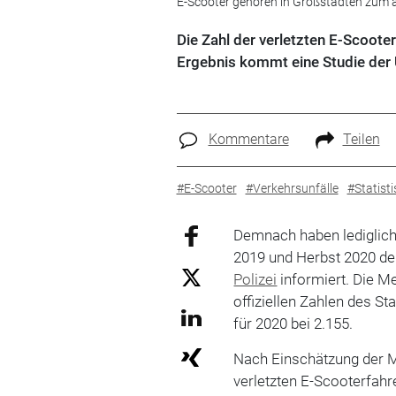
E-Scooter gehören in Großstädten zum al
Die Zahl der verletzten E-Scoote
Ergebnis kommt eine Studie der U
Kommentare
Teilen
#E-Scooter
#Verkehrsunfälle
#Statist
Demnach haben lediglic
2019 und Herbst 2020 de
Polizei
informiert. Die Me
offiziellen Zahlen des S
für 2020 bei 2.155.
Nach Einschätzung der M
verletzten E-Scooterfahr