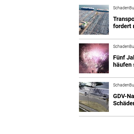
SchadenBu
Transpo
fordert
SchadenBu
Fünf Ja
häufen
SchadenBu
GDV-Nat
Schäde