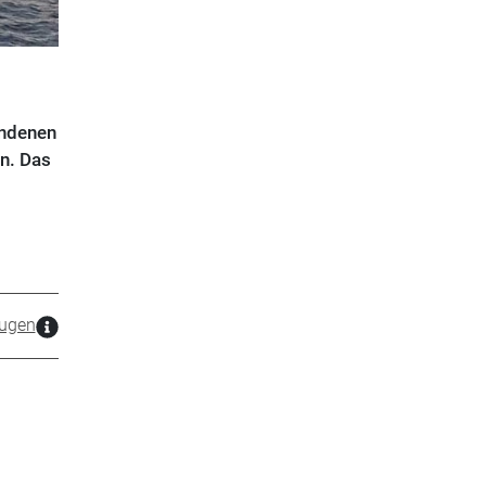
undenen
en. Das
ugen