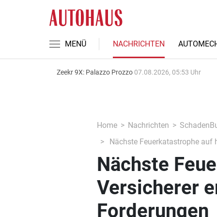
MENÜ
NACHRICHTEN
AUTOMECH
Zeekr 9X: Palazzo Prozzo
07.08.2026, 05:53 Uhr
Home
Nachrichten
SchadenBu
Nächste Feuerkatastrophe auf h
Nächste Feue
Versicherer 
Forderungen