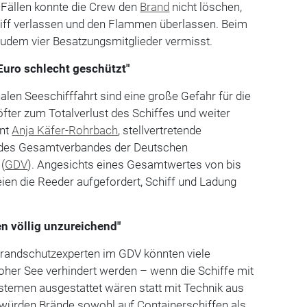
 Fällen konnte die Crew den
Brand
nicht löschen,
iff verlassen und den Flammen überlassen. Beim
zudem vier Besatzungsmitglieder vermisst.
 Euro schlecht geschützt"
nalen Seeschifffahrt sind eine große Gefahr für die
fter zum Totalverlust des Schiffes und weiter
rnt
Anja Käfer-Rohrbach
, stellvertretende
 des Gesamtverbandes der Deutschen
(
GDV
). Angesichts eines Gesamtwertes von bis
seien die Reeder aufgefordert, Schiff und Ladung
n völlig unzureichend"
randschutzexperten im GDV könnten viele
oher See verhindert werden – wenn die Schiffe mit
emen ausgestattet wären statt mit Technik aus
l würden Brände sowohl auf Containerschiffen als