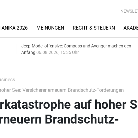
NEWSLE
ANIKA 2026
MEINUNGEN
RECHT & STEUERN
AKAD
Jeep-Modelloffensive: Compass und Avenger machen den
Anfang
06.08.2026, 15:35 Uhr
siness
oher See: Versicherer erneuern Brandschutz-Forderungen
rkatastrophe auf hoher S
erneuern Brandschutz-