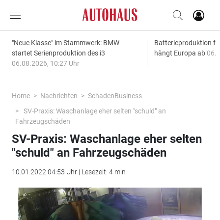
"Neue Klasse" im Stammwerk: BMW
Batterieproduktion fü
startet Serienproduktion des i3
hängt Europa ab
06.0
06.08.2026, 10:27 Uhr
Home
Nachrichten
SchadenBusiness
SV-Praxis: Waschanlage eher selten "schuld" an
Fahrzeugschäden
SV-Praxis: Waschanlage eher selten
"schuld" an Fahrzeugschäden
10.01.2022 04:53 Uhr | Lesezeit: 4 min