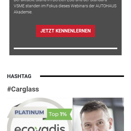
VSME standen im Fokus dieses Webinars der AUTOHAUS
Akademie.
JETZT KENNENLERNEN
HASHTAG
#Carglass