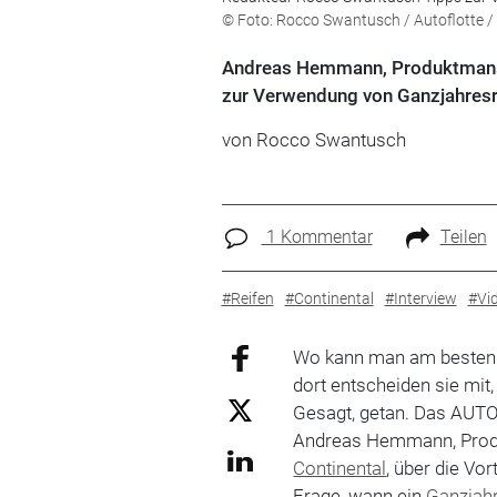
© Foto: Rocco Swantusch / Autoflotte / 
Andreas Hemmann, Produktmanage
zur Verwendung von Ganzjahresre
von Rocco Swantusch
1 Kommentar
Teilen
#Reifen
#Continental
#Interview
#Vi
Wo kann man am besten
dort entscheiden sie mit,
Gesagt, getan. Das AUT
Andreas Hemmann, Prod
Continental
, über die Vo
Frage, wann ein
Ganzjahr