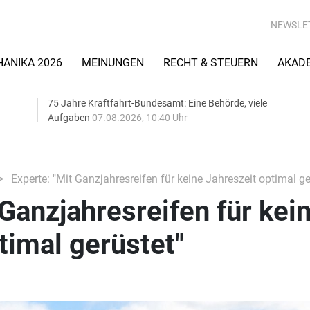
NEWSLE
ANIKA 2026
MEINUNGEN
RECHT & STEUERN
AKAD
75 Jahre Kraftfahrt-Bundesamt: Eine Behörde, viele
Aufgaben
07.08.2026, 10:40 Uhr
Experte: "Mit Ganzjahresreifen für keine Jahreszeit optimal ge
 Ganzjahresreifen für kei
timal gerüstet"