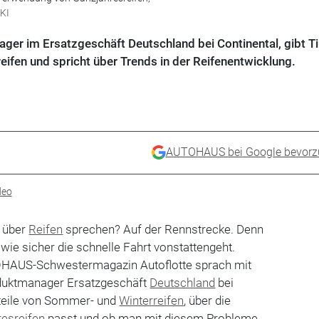
KI
r im Ersatzgeschäft Deutschland bei Continental, gibt T
ifen und spricht über Trends in der Reifenentwicklung.
AUTOHAUS bei Google bevorz
deo
 über
Reifen
sprechen? Auf der Rennstrecke. Denn
 wie sicher die schnelle Fahrt vonstattengeht.
OHAUS-Schwestermagazin Autoflotte sprach mit
uktmanager Ersatzgeschäft
Deutschland
bei
rteile von Sommer- und
Winterreifen
, über die
esreifen
passt und ob man mit diesem Probleme