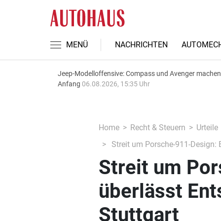
MENÜ
NACHRICHTEN
AUTOMECH
Jeep-Modelloffensive: Compass und Avenger machen
Anfang
06.08.2026, 15:35 Uhr
Home
Recht & Steuern
Urteile
Streit um Porsche-911-Design: 
Streit um Po
überlässt En
Stuttgart