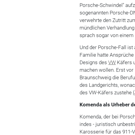
Porsche-Schwindel" aufzu
sogenannten Porsche-DNA
verwehrte den Zutritt zu
mündlichen Verhandlung 
sprach sogar von einem
Und der Porsche-Fall ist 
Familie hatte Ansprüch
Designs des
VW
Käfers u
machen wollen. Erst vor
Braunschweig die Berufun
des Landgerichts, wonach
des VW-Käfers zustehe (A
Komenda als Urheber d
Komenda, der bei Porsche
indes - juristisch unbest
Karosserie für das 911-