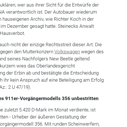
klären, wer aus ihrer Sicht für die Entwürfe der
 verantwortlich ist. Der Autobauer wiederum
m hauseigenen Archiv, wie Richter Koch in der
im Dezember gesagt hatte. Steinecks Anwalt
 Hausverbot.
auch nicht der einzige Rechtsstreit dieser Art: Die
e gegen den Mutterkonzern
Volkswagen
wegen des
nd seines Nachfolgers New Beetle geltend
 kurzem wies das Oberlandesgericht
g der Erbin ab und bestätigte die Entscheidung
 ihr kein Anspruch auf eine Beteiligung am Erfolg
z.: 2 U 47/19).
es 911er-Vorgängermodells 356 unbestritten
 zuletzt 5.420 D-Mark im Monat verdiente, ist
ritten - Urheber der äußeren Gestaltung der
Vorgängermodell 356. Mit runden Scheinwerfern,