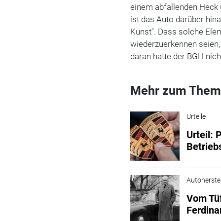
einem abfallenden Heck u
ist das Auto darüber hinau
Kunst". Dass solche Ele
wiederzuerkennen seien, 
daran hatte der BGH nic
Mehr zum Them
Urteile
Urteil: 
Betrieb
Autoherstel
Vom Tüf
Ferdina