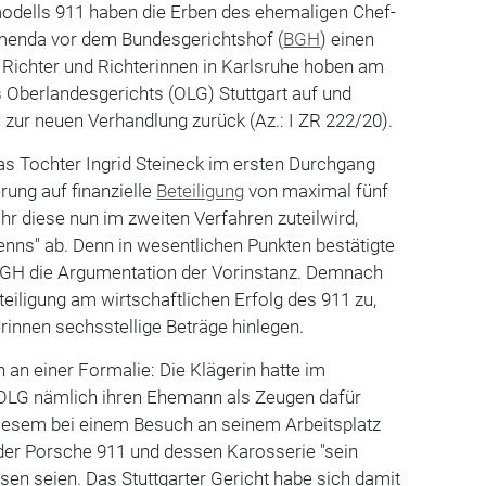
odells 911 haben die Erben des ehemaligen Chef-
menda vor dem Bundesgerichtshof (
BGH
) einen
ie Richter und Richterinnen in Karlsruhe hoben am
 Oberlandesgerichts (OLG) Stuttgart auf und
 zur neuen Verhandlung zurück (Az.: I ZR 222/20).
as Tochter Ingrid Steineck im ersten Durchgang
erung auf finanzielle
Beteiligung
von maximal fünf
ihr diese nun im zweiten Verfahren zuteilwird,
enns" ab. Denn in wesentlichen Punkten bestätigte
 BGH die Argumentation der Vorinstanz. Demnach
teiligung am wirtschaftlichen Erfolg des 911 zu,
rinnen sechsstellige Beträge hinlegen.
 an einer Formalie: Die Klägerin hatte im
OLG nämlich ihren Ehemann als Zeugen dafür
diesem bei einem Besuch an seinem Arbeitsplatz
der Porsche 911 und dessen Karosserie "sein
sen seien. Das Stuttgarter Gericht habe sich damit