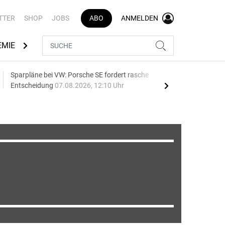
TTER
SHOP
JOBS
ABO
ANMELDEN
EMIE
AUTOMARKEN
MEDIATHEK
BRANCHENVERZEI
Sparpläne bei VW: Porsche SE fordert rasche
75 J
Entscheidung
07.08.2026, 12:10 Uhr
Auf