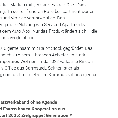
ker Marken mit", erklärte Faaren-Chef Daniel
ung. "In seiner früheren Rolle bei ipartment war er
 und Vertrieb verantwortlich. Das
temporäre Nutzung von Serviced Apartments –
cht dem Auto-Abo. Nur das Produkt ändert sich – die
ben vergleichbar."
2010 gemeinsam mit Ralph Stock gegründet. Das
 rasch zu einem führenden Anbieter im stark
emporäres Wohnen. Ende 2023 verkaufte Rincón
ly Office aus Darmstadt. Seither ist er als
tig und führt parallel seine Kommunikationsagentur
 Netzwerkabend ohne Agenda
d Faaren bauen Kooperation aus
ort 2025: Zielgruppe: Generation Y