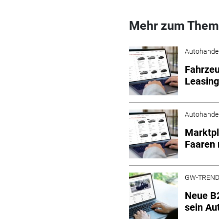
Mehr zum Them
Autohande
Fahrzeu
Leasin
Autohande
Marktpl
Faaren 
GW-TREN
Neue B2
sein Au