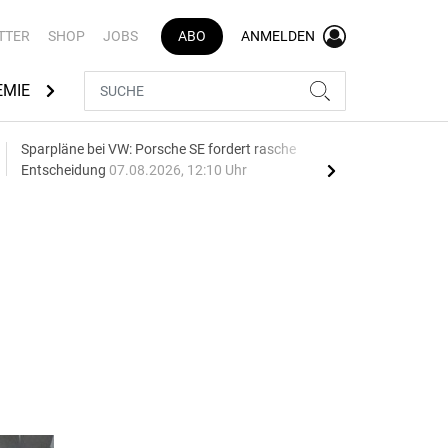
TTER
SHOP
JOBS
ABO
ANMELDEN
EMIE
AUTOMARKEN
MEDIATHEK
BRANCHENVERZEI
Sparpläne bei VW: Porsche SE fordert rasche
75 J
Entscheidung
07.08.2026, 12:10 Uhr
Auf