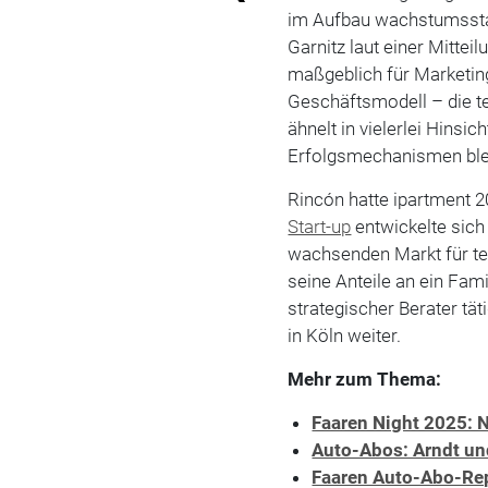
im Aufbau wachstumsstar
Garnitz laut einer Mitteil
maßgeblich für Marketing
Geschäftsmodell – die 
ähnelt in vielerlei Hinsi
Erfolgsmechanismen blei
Rincón hatte ipartment 
Start-up
entwickelte sich
wachsenden Markt für t
seine Anteile an ein Fami
strategischer Berater tä
in Köln weiter.
Mehr zum Thema:
Faaren Night 2025:
Auto-Abos: Arndt un
Faaren Auto-Abo-Rep