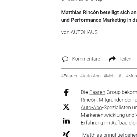
Matthias Rincón beteiligt sich a
und Performance Marketing in d
von
AUTOHAUS
Kommentare
Teilen
#Faaren
#Auto-Abo
#Mobilität
#Mobi
Die
Faaren
Group bekomm
Rincón, Mitgründer der i
Auto-Abo
-Spezialisten u
Markenentwicklung und Ve
Erfahrung im Aufbau digi
"Matthias bringt tiefge