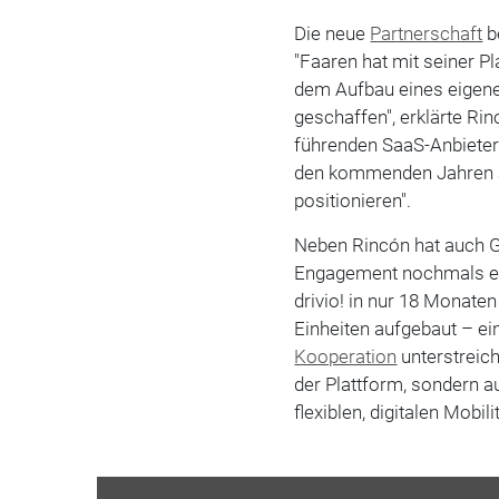
Die neue
Partnerschaft
b
"Faaren hat mit seiner P
dem Aufbau eines eigenen
geschaffen", erklärte 
führenden SaaS-Anbieter 
den kommenden Jahren al
positionieren".
Neben Rincón hat auch Ge
Engagement nochmals er
drivio! in nur 18 Monaten
Einheiten aufgebaut – ei
Kooperation
unterstreich
der Plattform, sondern 
flexiblen, digitalen Mobil