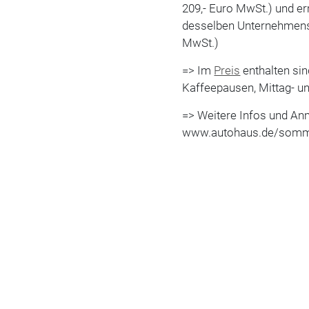
209,- Euro MwSt.) und er
desselben Unternehmens a
MwSt.)
=> Im
Preis
enthalten si
Kaffeepausen, Mittag- u
=> Weitere Infos und An
www.autohaus.de/som