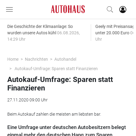
Die Geschichte der Klimaanlage: So
Geely mit Preisansage
wurden unsere Autos kühl
06.08.2026,
unter 20.000 Euro
06
14:29 Uhr
Uhr
Home
Nachrichten
Autohandel
Autokauf-Umfrage: Sparen statt Finanzieren
Autokauf-Umfrage: Sparen statt
Finanzieren
27.11.2020 09:00 Uhr
Beim Autokauf zahlen die meisten am liebsten bar.
Eine Umfrage unter deutschen Autobesitzern belegt
einmal mehr den deutschen Hang zum Sparen.