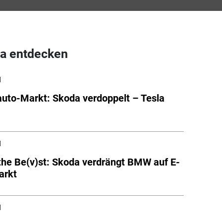
a entdecken
l
auto-Markt: Skoda verdoppelt – Tesla
l
the Be(v)st: Skoda verdrängt BMW auf E-
arkt
l