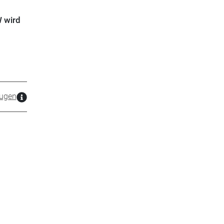
W wird
ugen