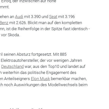
Elroq, der inzwischen auf hohe
kommt.
 gehen an
Audi
mit 3.390 und
Seat
mit 3.196
Benz
mit 2.626. Blickt man auf den kompletten
n, ist die Reihenfolge in der Spitze fast identisch -
 vor Skoda.
il seinen Absturz fortgesetzt. Mit 885
r Elektroautohersteller, der vor wenigen Jahren
n
Deutschland
war, aus den Top10 und landet auf
ch weiterhin das politische Engagement des
n Anteilseigners
Elon Musk
bemerkbar machen,
ch noch Auswirkungen des Modellwechsels beim