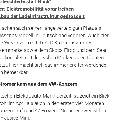
rteschleife statt Ruck"
r: Elektromobilität vorantreiben
sbau der Ladeinfrastruktur gedrosselt
ischen auch seinen lange verteidigten Platz als
assenes Modell in Deutschland verloren. Auch hier
r VW-Konzern mit ID.7, ID.3, den zusammen
r Kernmarke sowie dem Skoda Elroq und dem Seat
bei komplett mit deutschen Marken oder Töchtern
tzt. Hier macht sich das immer breiter werdende
en bemerkbar.
e Stromer kam aus dem VW-Konzern
chen Elektroauto-Markt derzeit ist, zeigt ein Blick
wohl im April als auch in den ersten vier Monaten
nzern auf rund 47 Prozent. Nummer zwei ist hier
nklusive Mini.