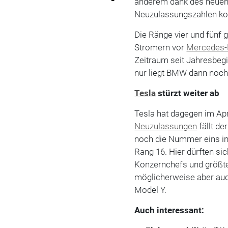
anderem dank des neuen 
Neuzulassungszahlen 
Die Ränge vier und fünf
Stromern vor
Mercedes-
Zeitraum seit Jahresbegin
nur liegt BMW dann noch
Tesla
stürzt weiter ab
Tesla hat dagegen im Apr
Neuzulassungen
fällt de
noch die Nummer eins i
Rang 16. Hier dürften si
Konzernchefs und größte
möglicherweise aber au
Model Y.
Auch interessant: