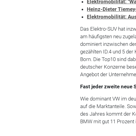
Elektromobilität: "Wa
Heinz-Dieter Tiemeye
Elektromobilität: Au
Das Elektro-SUV hat inzw
am häufigsten neu zugel
dominiert inzwischen de
gezählten ID.4 und 5 de
Born. Die Top10 sind da
deutscher Konzerne bese
Angebot der Unternehm
Fast jeder zweite neu
Wie dominant VW im deuts
auf die Marktanteile. So
des Jahres kommt der Ko
BMW mit gut 11 Prozent i