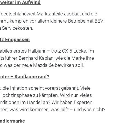
 weiter im Aufwind
deutschlandweit Marktanteile ausbaut und die
mt, kämpfen vor allem kleinere Betriebe mit BEV-
n Servicekosten.
otz Engpässen
abiles erstes Halbjahr – trotz CX-5-Lücke. Im
ftsführer Bernhard Kaplan, wie die Marke ihre
und was der neue Mazda 6e bewirken soll.
nter – Kauflaune rauf?
 die Inflation scheint vorerst gebannt. Viele
r Hochzinsphase zu kämpfen. Wird nun vieles
ditionen im Handel an? Wir haben Experten
en, was wird kommen, was hilft – und was nicht?
ändlermarke