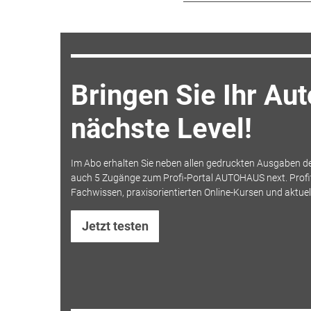
Bringen Sie Ihr Au
nächste Level!
Im Abo erhalten Sie neben allen gedruckten Ausgaben 
auch 5 Zugänge zum Profi-Portal AUTOHAUS next. Profit
Fachwissen, praxisorientierten Online-Kursen und aktue
Jetzt testen