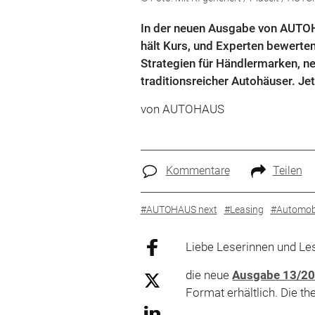
In der neuen Ausgabe von AUTOH
hält Kurs, und Experten bewerten
Strategien für Händlermarken, 
traditionsreicher Autohäuser. Jetz
von
AUTOHAUS
Kommentare
Teilen
#AUTOHAUS next
#Leasing
#Automob
Liebe Leserinnen und Les
die neue
Ausgabe 13/2
Format erhältlich. Die th