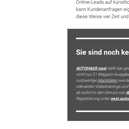
Online-Leads auf künstlic
kann Kundenanfragen eig
diese Weise viel Zeit un
Sie sind noch 
AUTOHAUS next
stellt das g
nicht nur 21 Magazin-Ausgaben
nutzwertige
Marktdaten
wie d
relevanten Videotrainings un
ab sofort in den Genuss von
A
Registrierung unter
next.auto