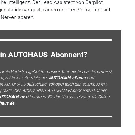
he Intelligenz. Der Lead-Assistent von Carpilot
enständig vorqualifizieren und den Verkäufern auf
d Nerven sparen.
kein AUTOHAUS-Abonnent?
esamte Vorteilsangebot für unsere Abonnenten dar. Es umfasst
, zahlreiche Spezials, das
AUTOHAUS ePaper
und
en
AUTOHAUS pulsSchlag
, sondern auch den eCampus mit
d praktischen Arbeitshilfen. AUTOHAUS-Abonnenten können
UTOHAUS next
kommen. Einzige Voraussetzung: die Online-
haus.de
.