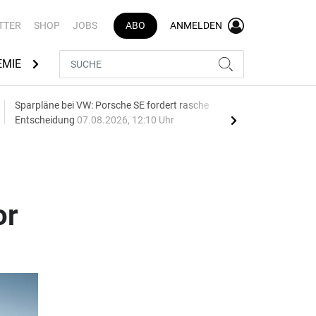
TTER
SHOP
JOBS
ABO
ANMELDEN
EMIE
AUTOMARKEN
MEDIATHEK
BRANCHENVERZEI
Sparpläne bei VW: Porsche SE fordert rasche
75 J
Entscheidung
07.08.2026, 12:10 Uhr
Auf
or