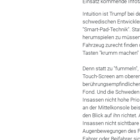
Einsatz kommende Infot
Intuition ist Trumpf bei
schwedischen Entwickler
"Smart-Pad-Technik". Sta
herumspielen zu müssen, 
Fahrzeug zurecht finden
Tasten "krumm machen"
Denn statt zu "fummeln",
Touch-Screen am oberen 
berührungsempfindlichen
Fond. Und die Schweden w
Insassen nicht hohe Pri
an der Mittelkonsole bei
den Blick auf ihn richtet
Insassen nicht sichtbare
Augenbewegungen des Fah
Fahrer oder Beifahrer s