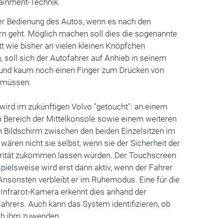
ainment-Technik.
 der Bedienung des Autos, wenn es nach den
n geht. Möglich machen soll dies die sogenannte
tt wie bisher an vielen kleinen Knöpfchen
soll sich der Autofahrer auf Anhieb in seinem
 und kaum noch einen Finger zum Drücken von
 müssen.
 wird im zukünftigen Volvo "getoucht": an einem
Bereich der Mittelkonsole sowie einem weiteren
 Bildschirm zwischen den beiden Einzelsitzen im
ären nicht sie selbst, wenn sie der Sicherheit der
orität zukommen lassen würden. Der Touchscreen
spielsweise wird erst dann aktiv, wenn der Fahrer
. Ansonsten verbleibt er im Ruhemodus. Eine für die
 Infrarot-Kamera erkennt dies anhand der
rers. Auch kann das System identifizieren, ob
ich ihm zuwenden.