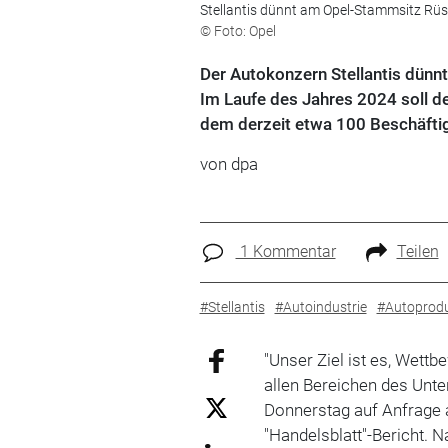
Stellantis dünnt am Opel-Stammsitz Rüs
© Foto: Opel
Der Autokonzern Stellantis dün
Im Laufe des Jahres 2024 soll d
dem derzeit etwa 100 Beschäfti
von dpa
1 Kommentar
Teilen
#Stellantis
#Autoindustrie
#Autoprodu
"Unser Ziel ist es, Wett
allen Bereichen des Unt
Donnerstag auf Anfrage 
"Handelsblatt"-Bericht. 