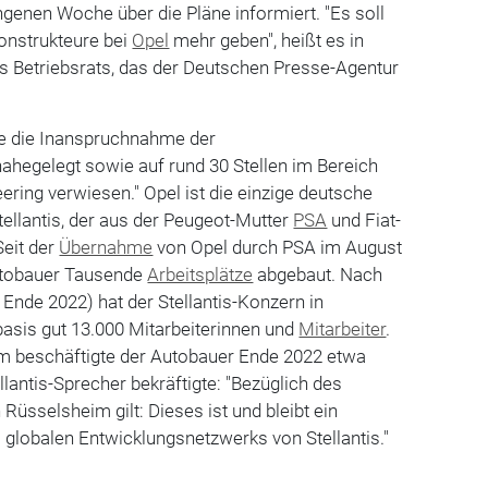
ngenen Woche über die Pläne informiert. "Es soll
onstrukteure bei
Opel
mehr geben", heißt es in
 Betriebsrats, das der Deutschen Presse-Agentur
e die Inanspruchnahme der
ahegelegt sowie auf rund 30 Stellen im Bereich
ing verwiesen." Opel ist die einzige deutsche
ellantis, der aus der Peugeot-Mutter
PSA
und Fiat-
Seit der
Übernahme
von Opel durch PSA im August
utobauer Tausende
Arbeitsplätze
abgebaut. Nach
Ende 2022) hat der Stellantis-Konzern in
basis gut 13.000 Mitarbeiterinnen und
Mitarbeiter
.
m beschäftigte der Autobauer Ende 2022 etwa
lantis-Sprecher bekräftigte: "Bezüglich des
Rüsselsheim gilt: Dieses ist und bleibt ein
s globalen Entwicklungsnetzwerks von Stellantis."