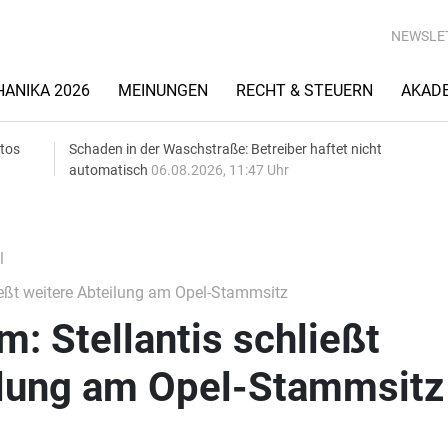
NEWSLE
ANIKA 2026
MEINUNGEN
RECHT & STEUERN
AKAD
utos
Schaden in der Waschstraße: Betreiber haftet nicht
automatisch
06.08.2026, 11:47 Uhr
l
ießt weitere Abteilung am Opel-Stammsitz
m: Stellantis schließt
ilung am Opel-Stammsitz