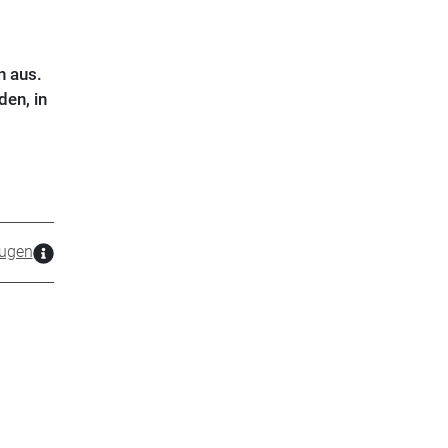
n aus.
en, in
ugen