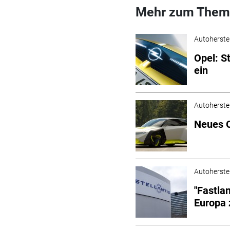
Mehr zum Them
Autoherstel
Opel: S
ein
Autoherstel
Neues O
Autoherstel
"Fastlan
Europa 