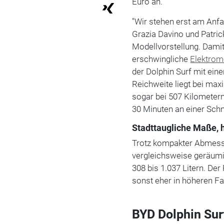
Euro an.
"Wir stehen erst am Anfa
Grazia Davino
und
Patri
Modellvorstellung. Dami
erschwingliche
Elektromo
der Dolphin Surf mit ein
Reichweite liegt bei max
sogar bei 507 Kilometern
30 Minuten an einer Schn
Stadttaugliche Maße, 
Trotz kompakter Abmessu
vergleichsweise geräum
308 bis 1.037 Litern. Der
sonst eher in höheren Fa
BYD Dolphin Sur