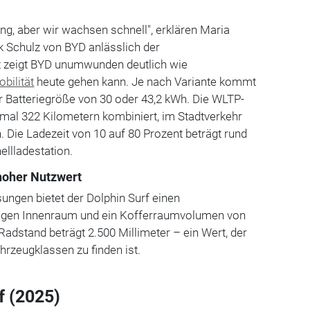
ng, aber wir wachsen schnell", erklären
Maria
ck Schulz von BYD
anlässlich der
t zeigt BYD unumwunden deutlich wie
bilität
heute gehen kann. Je nach Variante kommt
er Batteriegröße von 30 oder 43,2 kWh. Die WLTP-
imal 322 Kilometern kombiniert, im Stadtverkehr
. Die Ladezeit von 10 auf 80 Prozent beträgt rund
ellladestation.
hoher Nutzwert
ngen bietet der Dolphin Surf einen
igen Innenraum und ein Kofferraumvolumen von
 Radstand beträgt 2.500 Millimeter – ein Wert, der
hrzeugklassen zu finden ist.
f (2025)