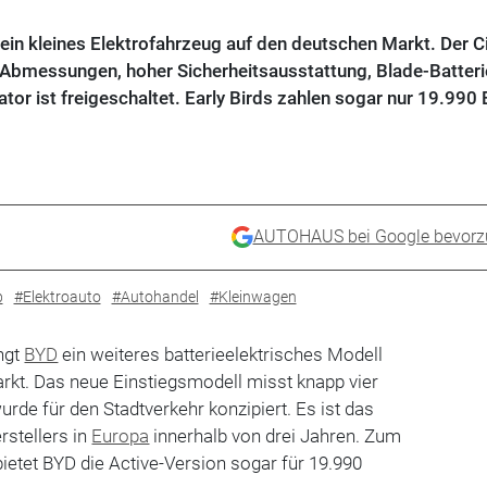
ein kleines Elektrofahrzeug auf den deutschen Markt. Der Ci
Abmessungen, hoher Sicherheitsausstattung, Blade-Batteri
ator ist freigeschaltet. Early Birds zahlen sogar nur 19.990 
AUTOHAUS bei Google bevorz
b
#Elektroauto
#Autohandel
#Kleinwagen
ngt
BYD
ein weiteres batterieelektrisches Modell
rkt. Das neue Einstiegsmodell misst knapp vier
rde für den Stadtverkehr konzipiert. Es ist das
rstellers in
Europa
innerhalb von drei Jahren. Zum
bietet BYD die Active-Version sogar für 19.990