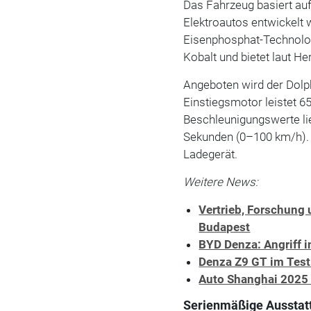
Das Fahrzeug basiert auf 
Elektroautos entwickelt w
Eisenphosphat-Technologi
Kobalt und bietet laut He
Angeboten wird der Dolph
Einstiegsmotor leistet 6
Beschleunigungswerte li
Sekunden (0–100 km/h). 
Ladegerät.
Weitere News:
Vertrieb, Forschung
Budapest
BYD Denza: Angriff
Denza Z9 GT im Tes
Auto Shanghai 2025 
Serienmäßige Ausstatt