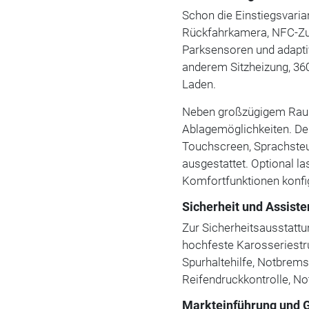
Schon die Einstiegsvaria
Rückfahrkamera, NFC-Zu
Parksensoren und adapt
anderem Sitzheizung, 3
Laden.
Neben großzügigem Rauma
Ablagemöglichkeiten. De
Touchscreen, Sprachste
ausgestattet. Optional l
Komfortfunktionen konfi
Sicherheit und Assiste
Zur Sicherheitsausstattu
hochfeste Karosseriestr
Spurhaltehilfe, Notbrem
Reifendruckkontrolle, N
Markteinführung und 