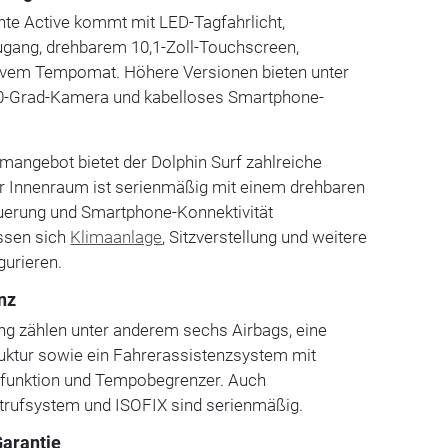
nte Active kommt mit LED-Tagfahrlicht,
gang, drehbarem 10,1-Zoll-Touchscreen,
ivem Tempomat. Höhere Versionen bieten unter
60-Grad-Kamera und kabelloses Smartphone-
ngebot bietet der Dolphin Surf zahlreiche
r Innenraum ist serienmäßig mit einem drehbaren
uerung und Smartphone-Konnektivität
assen sich
Klimaanlage
, Sitzverstellung und weitere
gurieren.
nz
ng zählen unter anderem sechs Airbags, eine
uktur sowie ein Fahrerassistenzsystem mit
sfunktion und Tempobegrenzer. Auch
otrufsystem und ISOFIX sind serienmäßig.
Garantie