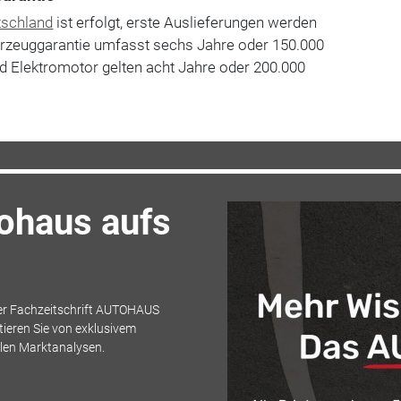
tschland
ist erfolgt, erste Auslieferungen werden
ahrzeuggarantie umfasst sechs Jahre oder 150.000
und Elektromotor gelten acht Jahre oder 200.000
tohaus aufs
der Fachzeitschrift AUTOHAUS
ieren Sie von exklusivem
llen Marktanalysen.