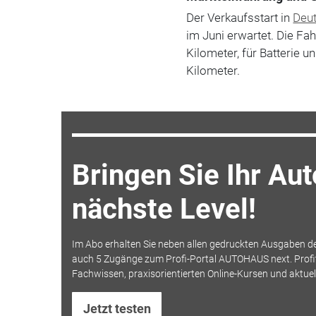
Der Verkaufsstart in
Deu
im Juni erwartet. Die F
Kilometer, für Batterie 
Kilometer.
Bringen Sie Ihr Au
nächste Level!
Im Abo erhalten Sie neben allen gedruckten Ausgaben 
auch 5 Zugänge zum Profi-Portal AUTOHAUS next. Profit
Fachwissen, praxisorientierten Online-Kursen und aktue
Jetzt testen