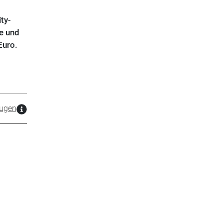
ty-
e und
Euro.
ugen