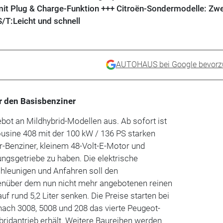
 mit Plug & Charge-Funktion +++ Citroën-Sondermodelle: Zwe
/T:Leicht und schnell
AUTOHAUS bei Google bevorz
ür den Basisbenziner
bot an Mildhybrid-Modellen aus. Ab sofort ist
usine 408 mit der 100 kW / 136 PS starken
r-Benziner, kleinem 48-Volt-E-Motor und
gsgetriebe zu haben. Die elektrische
hleunigen und Anfahren soll den
enüber dem nun nicht mehr angebotenen reinen
f rund 5,2 Liter senken. Die Preise starten bei
 nach 3008, 5008 und 208 das vierte Peugeot-
bridantrieb erhält. Weitere Baureihen werden