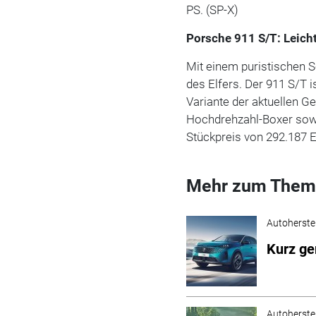
PS. (SP-X)
Porsche 911 S/T: Leich
Mit einem puristischen 
des Elfers. Der 911 S/T i
Variante der aktuellen G
Hochdrehzahl-Boxer sow
Stückpreis von 292.187 
Mehr zum Them
Autoherstel
Kurz g
Autoherstel