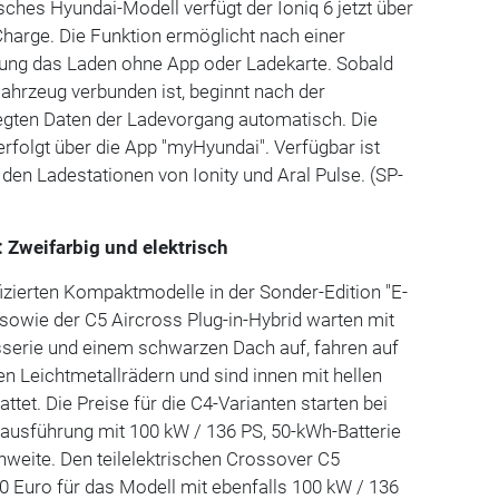
isches Hyundai-Modell verfügt der Ioniq 6 jetzt über
Charge. Die Funktion ermöglicht nach einer
erung das Laden ohne App oder Ladekarte. Sobald
ahrzeug verbunden ist, beginnt nach der
legten Daten der Ladevorgang automatisch. Die
folgt über die App "myHyundai". Verfügbar ist
 den Ladestationen von Ionity und Aral Pulse. (SP-
 Zweifarbig und elektrisch
ifizierten Kompaktmodelle in der Sonder-Edition "E-
X sowie der C5 Aircross Plug-in-Hybrid warten mit
sserie und einem schwarzen Dach auf, fahren auf
n Leichtmetallrädern und sind innen mit hellen
ttet. Die Preise für die C4-Varianten starten bei
sausführung mit 100 kW / 136 PS, 50-kWh-Batterie
weite. Den teilelektrischen Crossover C5
20 Euro für das Modell mit ebenfalls 100 kW / 136