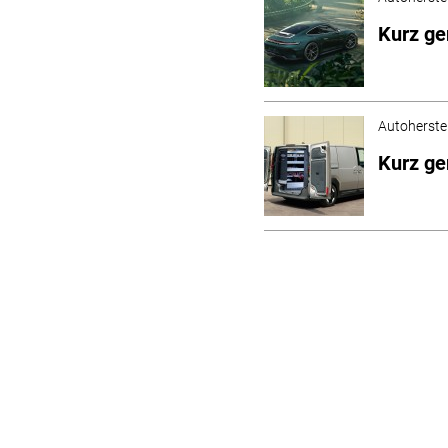
Kurz g
Autoherstel
Kurz g