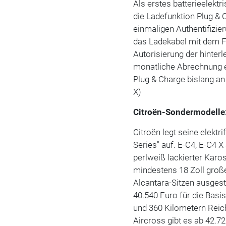
Als erstes batterieelektr
die Ladefunktion Plug & 
einmaligen Authentifizi
das Ladekabel mit dem F
Autorisierung der hinter
monatliche Abrechnung er
Plug & Charge bislang an
X)
Citroën-Sondermodelle:
Citroën legt seine elektr
Series" auf. E-C4, E-C4 
perlweiß lackierter Karo
mindestens 18 Zoll große
Alcantara-Sitzen ausgesta
40.540 Euro für die Basi
und 360 Kilometern Reich
Aircross gibt es ab 42.7