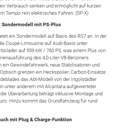
 den Verbrauch senken und ermöglicht auf kurzen
em Tempo rein elektrisches Fahren. (SP-X)
: Sondermodell mit PS-Plus
ietet ein Sondermodell auf Basis des RS7 an. In der
die Coupé-Limousine auf Audi-Basis unter
bolader auf 559 kW / 760 PS, was einem Plus von
rienausführung des 4,0-Liter-V8-Benziners
 ein Gewindefahrwerk, neue Stabilisatoren und
 Optisch grenzen ein Heckspoiler, Carbon-Einsätze
ideblades das Abt-Modell von der Ingolstädter
in unter anderem mit Alcantara aufgewerteter
 die Überarbeitung beträgt inklusive Montage und
ro. Hinzu kommt das Grundfahrzeug für rund
 auch mit Plug & Charge-Funktion