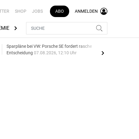
TTER
SHOP
JOBS
ABO
ANMELDEN
EMIE
AUTOMARKEN
MEDIATHEK
BRANCHENVERZEI
Sparpläne bei VW: Porsche SE fordert rasche
75 J
Entscheidung
07.08.2026, 12:10 Uhr
Auf