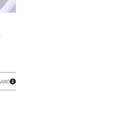
e
ugen