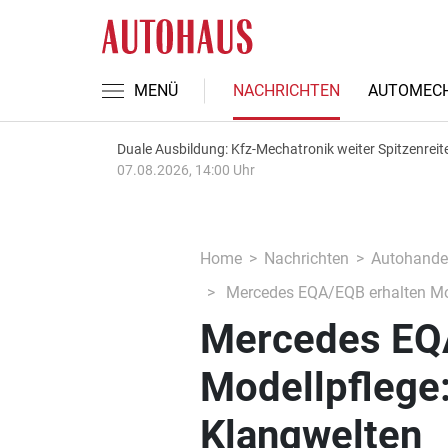
MENÜ
NACHRICHTEN
AUTOMECH
Duale Ausbildung: Kfz-Mechatronik weiter Spitzenreit
07.08.2026, 14:00 Uhr
Home
Nachrichten
Autohande
Mercedes EQA/EQB erhalten Mod
Mercedes EQ
Modellpflege:
Klangwelten