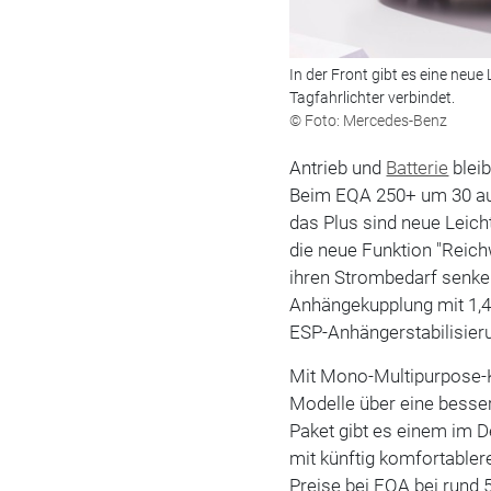
In der Front gibt es eine neue 
Tagfahrlichter verbindet.
© Foto: Mercedes-Benz
Antrieb und
Batterie
bleib
Beim EQA 250+ um 30 auf 
das Plus sind neue Leic
die neue Funktion "Reic
ihren Strombedarf senken
Anhängekupplung mit 1,
ESP-Anhängerstabilisier
Mit Mono-Multipurpose-
Modelle über eine besse
Paket gibt es einem im D
mit künftig komfortablere
Preise bei EQA bei rund 