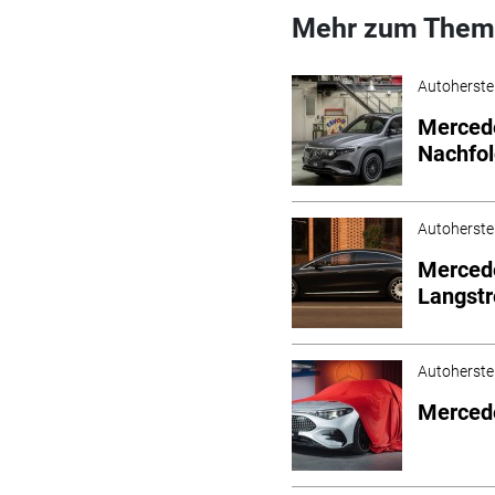
Mehr zum Them
Autoherstel
Mercede
Nachfol
Autoherstel
Mercede
Langst
Autoherstel
Mercede