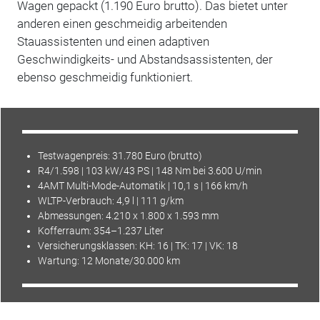
Wagen gepackt (1.190 Euro brutto). Das bietet unter
anderen einen geschmeidig arbeitenden
Stauassistenten und einen adaptiven
Geschwindigkeits- und Abstandsassistenten, der
ebenso geschmeidig funktioniert.
Testwagenpreis: 31.780 Euro (brutto)
R4/1.598 | 103 kW/43 PS | 148 Nm bei 3.600 U/min
4AMT Multi-Mode-Automatik | 10,1 s | 166 km/h
WLTP-Verbrauch: 4,9 l | 111 g/km
Abmessungen: 4.210 x 1.800 x 1.593 mm
Kofferraum: 354–1.237 Liter
Versicherungsklassen: KH: 16 | TK: 17 | VK: 18
Wartung: 12 Monate/30.000 km