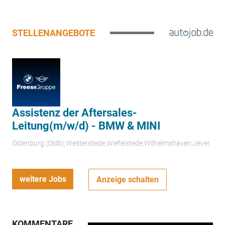
STELLENANGEBOTE
Assistenz der Aftersales-
Leitung(m/w/d) - BMW & MINI
Oldenburg (Oldb);Westerstede;Wiefelstede;Wilhelmshaven;Jever
weitere Jobs
Anzeige schalten
KOMMENTARE