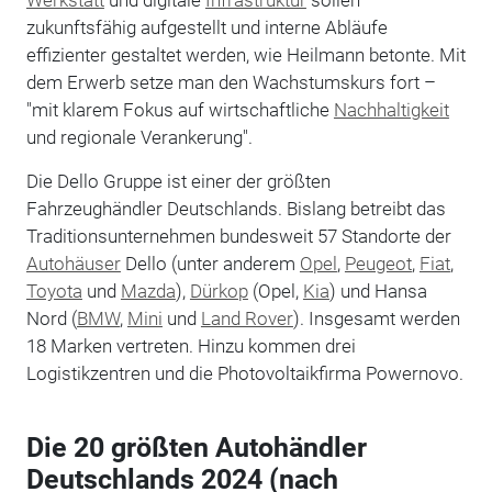
zukunftsfähig aufgestellt und interne Abläufe
effizienter gestaltet werden, wie Heilmann betonte. Mit
dem Erwerb setze man den Wachstumskurs fort –
"mit klarem Fokus auf wirtschaftliche
Nachhaltigkeit
und regionale Verankerung".
Die Dello Gruppe ist einer der größten
Fahrzeughändler Deutschlands. Bislang betreibt das
Traditionsunternehmen bundesweit 57 Standorte der
Autohäuser
Dello (unter anderem
Opel
,
Peugeot
,
Fiat
,
Toyota
und
Mazda
),
Dürkop
(Opel,
Kia
) und Hansa
Nord (
BMW
,
Mini
und
Land Rover
). Insgesamt werden
18 Marken vertreten. Hinzu kommen drei
Logistikzentren und die Photovoltaikfirma Powernovo.
Die 20 größten Autohändler
Deutschlands 2024 (nach