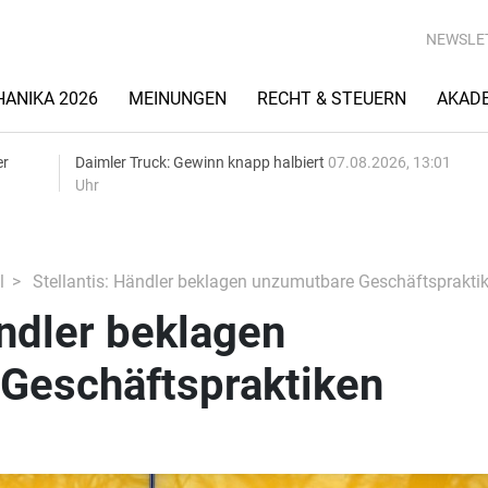
NEWSLE
ANIKA 2026
MEINUNGEN
RECHT & STEUERN
AKAD
er
Daimler Truck: Gewinn knapp halbiert
07.08.2026, 13:01
Uhr
l
Stellantis: Händler beklagen unzumutbare Geschäftsprakti
ändler beklagen
Geschäftspraktiken