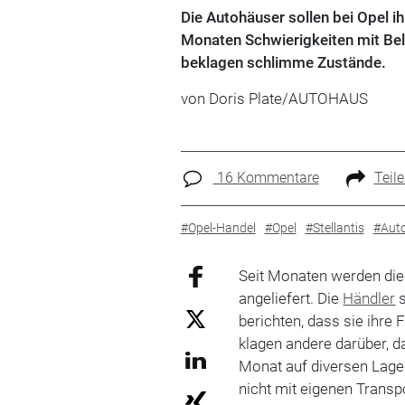
Die Autohäuser sollen bei Opel 
Monaten Schwierigkeiten mit Beli
beklagen schlimme Zustände.
von Doris Plate/AUTOHAUS
16 Kommentare
Teil
#Opel-Handel
#Opel
#Stellantis
#Aut
Seit Monaten werden di
angeliefert. Die
Händler
s
berichten, dass sie ihr
klagen andere darüber, d
Monat auf diversen Lage
nicht mit eigenen Trans