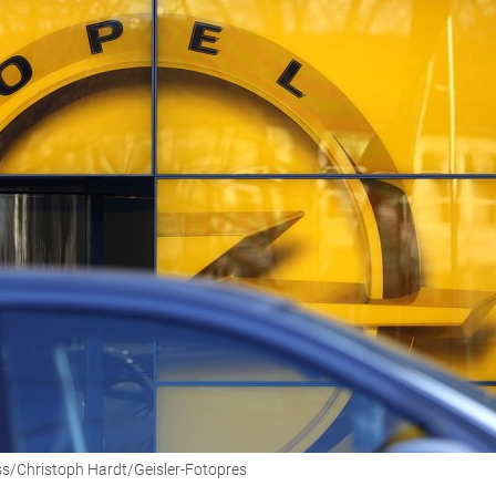
ess/Christoph Hardt/Geisler-Fotopres