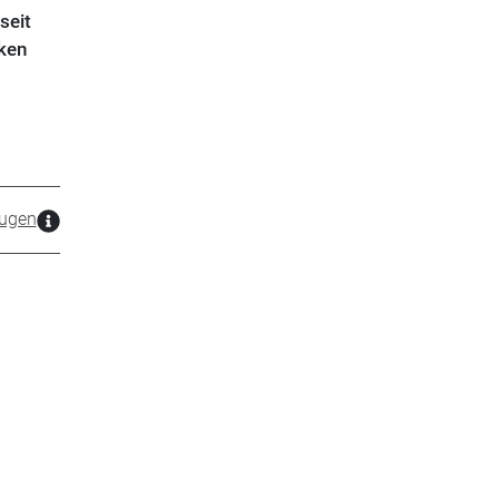
seit
rken
ugen