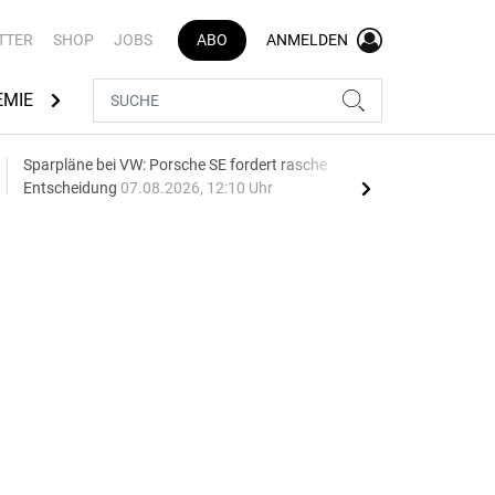
TTER
SHOP
JOBS
ABO
ANMELDEN
EMIE
AUTOMARKEN
MEDIATHEK
BRANCHENVERZEI
Sparpläne bei VW: Porsche SE fordert rasche
75 J
Entscheidung
07.08.2026, 12:10 Uhr
Auf