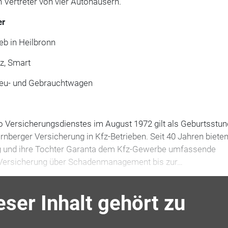
rn Vertreter von vier Autohäusern.
er
eb in Heilbronn
z, Smart
Neu- und Gebrauchtwagen
 Versicherungsdienstes im August 1972 gilt als Geburtsstu
nberger Versicherung in Kfz-Betrieben. Seit 40 Jahren bieten
g und ihre Tochter Garanta dem Kfz-Gewerbe umfassende
oVersicherung über Schadenmanagement bis zur…
eser Inhalt gehört zu