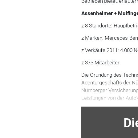
Betrieben bietet, erläute
Assenheimer + Mulfing
z 8 Standorte: Hauptbetri
z Marken: Mercedes-Ben
z Verkäufe 2011: 4.000 
z 373 Mitarbeiter
Die Gründung des Techno
Agenturgeschäfts der Nür
Nürnberger Versicherun
Leistungen von der Aut
Di