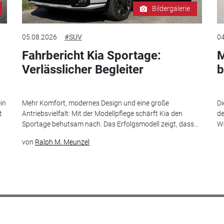
Bildergalerie
05.08.2026
#SUV
04
Fahrbericht Kia Sportage:
M
Verlässlicher Begleiter
b
in
Mehr Komfort, modernes Design und eine große
Di
t
Antriebsvielfalt: Mit der Modellpflege schärft Kia den
de
Sportage behutsam nach. Das Erfolgsmodell zeigt, dass...
We
von
Ralph M. Meunzel