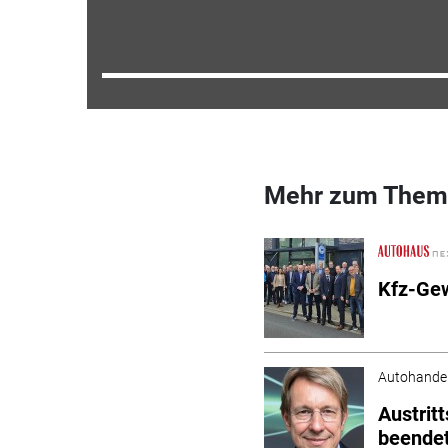
Mehr zum Them
Kfz-Gew
Autohande
Austrit
beendet