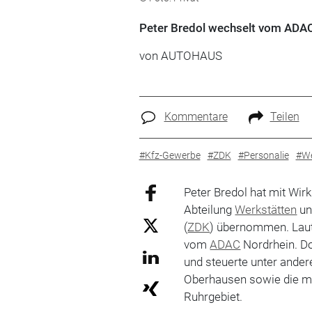
Peter Bredol wechselt vom ADA
von
AUTOHAUS
Kommentare
Teilen
#Kfz-Gewerbe
#ZDK
#Personalie
#We
Peter Bredol hat mit Wir
Abteilung
Werkstätten
u
(
ZDK
) übernommen. Laut
vom
ADAC
Nordrhein. Do
und steuerte unter ander
Oberhausen sowie die mo
Ruhrgebiet.