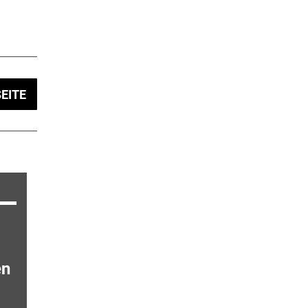
EITE
en