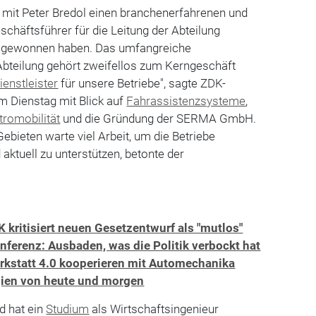
r mit Peter Bredol einen branchenerfahrenen und
chäftsführer für die Leitung der Abteilung
k gewonnen haben. Das umfangreiche
Abteilung gehört zweifellos zum Kerngeschäft
ienstleister
für unsere Betriebe", sagte ZDK-
m Dienstag mit Blick auf
Fahrassistenzsysteme
,
tromobilität
und die Gründung der SERMA GmbH.
ebieten warte viel Arbeit, um die Betriebe
 aktuell zu unterstützen, betonte der
 kritisiert neuen Gesetzentwurf als "mutlos"
ferenz: Ausbaden, was die Politik verbockt hat
kstatt 4.0 kooperieren mit Automechanika
gien von heute und morgen
d hat ein
Studium
als Wirtschaftsingenieur