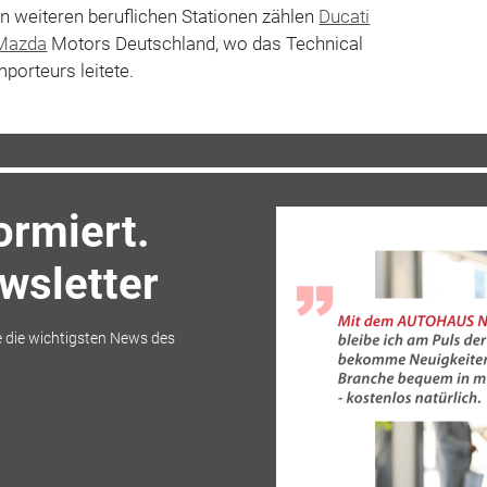
n weiteren beruflichen Stationen zählen
Ducati
Mazda
Motors Deutschland, wo das Technical
porteurs leitete.
ormiert.
sletter
 die wichtigsten News des