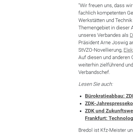
"Wir freuen uns, dass wi
fachlich kompetenten Ges
Werkstätten und Techni
Themengebiet in dieser 
unseres Verbandes als
D
Präsident Arne Joswig a
StVZO-Novellierung,
Elek
Auf diesen und anderen G
weiterhin zielführend und
Verbandschef.
Lesen Sie auch:
Bürokratieabbau: ZDK
ZDK-Jahrespressekon
ZDK und Zukunftswer
Frankfurt: Technolo
Bredol ist Kfz-Meister un