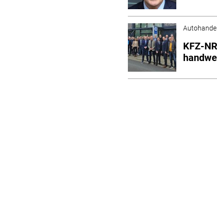
Autohande
KFZ-NRW
handwer